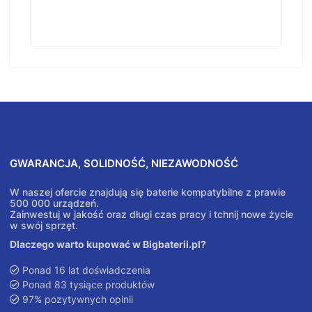
GWARANCJA, SOLIDNOŚĆ, NIEZAWODNOŚĆ
W naszej ofercie znajdują się baterie kompatybilne z prawie
500 000 urządzeń.
Zainwestuj w jakość oraz długi czas pracy i tchnij nowe życie
w swój sprzęt.
Dlaczego warto kupować w Bigbaterii.pl?
Ponad 16 lat doświadczenia
Ponad 83 tysiące produktów
97% pozytywnych opinii