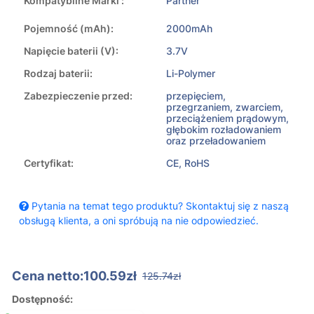
Kompatybilne Marki :
Partner
Pojemność (mAh):
2000mAh
Napięcie baterii (V):
3.7V
Rodzaj baterii:
Li-Polymer
Zabezpieczenie przed:
przepięciem,
przegrzaniem, zwarciem,
przeciążeniem prądowym,
głębokim rozładowaniem
oraz przeładowaniem
Certyfikat:
CE, RoHS
Pytania na temat tego produktu? Skontaktuj się z naszą
obsługą klienta, a oni spróbują na nie odpowiedzieć.
Cena netto:100.59zł
125.74zł
Dostępność: