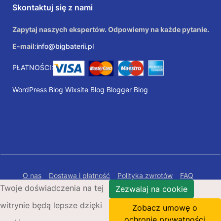
Skontaktuj się z nami
Zapytaj naszych ekspertów. Odpowiemy na każde pytanie.
E-mail:
info@bigbaterii.pl
PŁATNOŚCI:
WordPress Blog
Wixsite Blog
Blogger Blog
O nas
Dostawa i płatność
Polityka zwrotów
FAQ
Twoje doświadczenia na tej
Polityka prywatności
Mapa Strony
Zezwalaj na cookie
witrynie będą lepsze dzięki
Copyright © 2026 Bigbaterii.pl. Wszelkie prawa
Zobacz umowę o
zastrzeżone.
ochronie prywatności