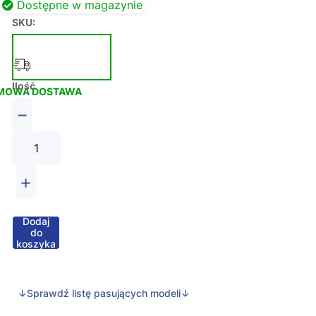
Dostępne w magazynie
SKU:
Ilość
MOWA DOSTAWA
−
+
Dodaj
do
koszyka
↓Sprawdź listę pasujących modeli↓