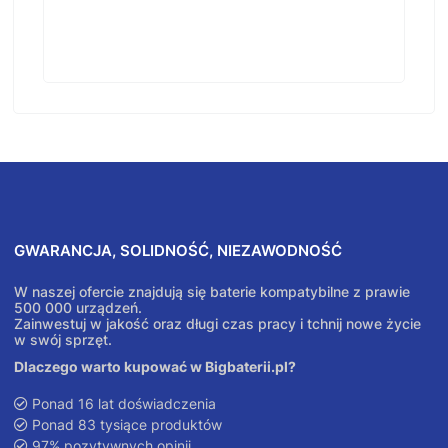
GWARANCJA, SOLIDNOŚĆ, NIEZAWODNOŚĆ
W naszej ofercie znajdują się baterie kompatybilne z prawie
500 000 urządzeń.
Zainwestuj w jakość oraz długi czas pracy i tchnij nowe życie
w swój sprzęt.
Dlaczego warto kupować w Bigbaterii.pl?
Ponad 16 lat doświadczenia
Ponad 83 tysiące produktów
97% pozytywnych opinii