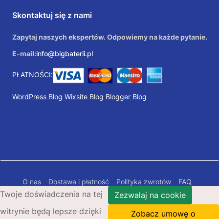
Skontaktuj się z nami
Zapytaj naszych ekspertów. Odpowiemy na każde pytanie.
E-mail:
info@bigbaterii.pl
PŁATNOŚCI:
WordPress Blog
Wixsite Blog
Blogger Blog
O nas
Dostawa i płatność
Polityka zwrotów
FAQ
Twoje doświadczenia na tej
Polityka prywatności
Mapa Strony
Zezwalaj na cookie
witrynie będą lepsze dzięki
Copyright © 2026 Bigbaterii.pl. Wszelkie prawa
Zobacz umowę o
zastrzeżone.