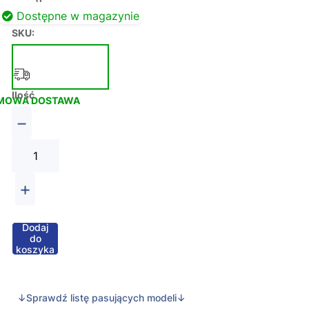
Dostępne w magazynie
SKU:
Ilość
MOWA DOSTAWA
−
+
Dodaj
do
koszyka
↓Sprawdź listę pasujących modeli↓