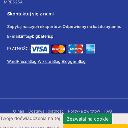
MRB625A
Skontaktuj się z nami
Zapytaj naszych ekspertów. Odpowiemy na każde pytanie.
E-mail:
info@bigbaterii.pl
PŁATNOŚCI:
WordPress Blog
Wixsite Blog
Blogger Blog
O nas
Dostawa i płatność
Polityka zwrotów
FAQ
Twoje doświadczenia na tej
Polityka prywatności
Mapa Strony
Zezwalaj na cookie
Copyright © 2026 Bigbaterii.pl. Wszelkie prawa