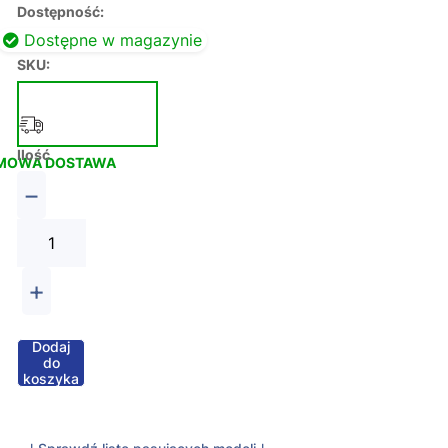
Dostępność:
Dostępne w magazynie
SKU:
Ilość
MOWA DOSTAWA
−
+
Dodaj
do
koszyka