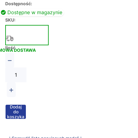
Dostępność:
Dostępne w magazynie
SKU:
Ilość
MOWA DOSTAWA
−
+
Dodaj
do
koszyka