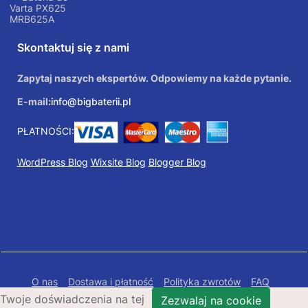
Varta PX625
MRB625A
Skontaktuj się z nami
Zapytaj naszych ekspertów. Odpowiemy na każde pytanie.
E-mail:
info@bigbaterii.pl
PŁATNOŚCI:
WordPress Blog
Wixsite Blog
Blogger Blog
O nas
Dostawa i płatność
Polityka zwrotów
FAQ
Twoje doświadczenia na tej
Polityka prywatności
Mapa Strony
Zezwalaj na cookie