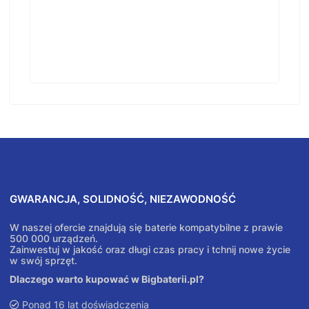
GWARANCJA, SOLIDNOŚĆ, NIEZAWODNOŚĆ
W naszej ofercie znajdują się baterie kompatybilne z prawie
500 000 urządzeń.
Zainwestuj w jakość oraz długi czas pracy i tchnij nowe życie
w swój sprzęt.
Dlaczego warto kupować w Bigbaterii.pl?
Ponad 16 lat doświadczenia