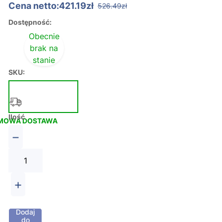
Cena netto:421.19zł
526.49zł
Dostępność:
Obecnie
brak na
stanie
SKU:
Ilość
MOWA DOSTAWA
−
+
Dodaj
do