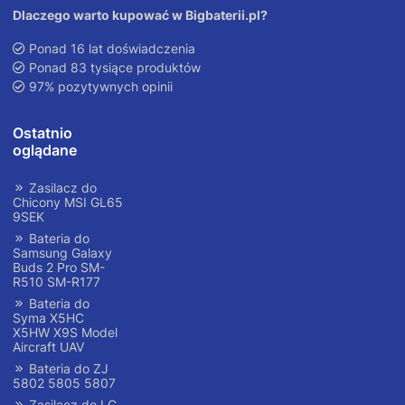
Dlaczego warto kupować w Bigbaterii.pl?
Ponad 16 lat doświadczenia
Ponad 83 tysiące produktów
97% pozytywnych opinii
Ostatnio
oglądane
Zasilacz do
Chicony MSI GL65
9SEK
Bateria do
Samsung Galaxy
Buds 2 Pro SM-
R510 SM-R177
Bateria do
Syma X5HC
X5HW X9S Model
Aircraft UAV
Bateria do ZJ
5802 5805 5807
Zasilacz do LG