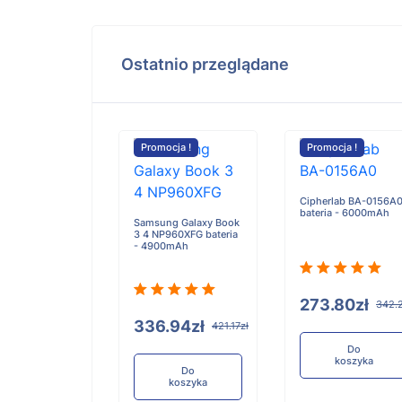
Ostatnio przeglądane
cja !
Promocja !
Promocja !
i Robot Vacuum
Cipherlab BA-0156A
teria -
bateria - 6000mAh
Samsung Galaxy Book
mAh
3 4 NP960XFG bateria
- 4900mAh
.55zł
273.80zł
236.94zł
342.
336.94zł
421.17zł
Do
Do
koszyka
koszyka
Do
koszyka