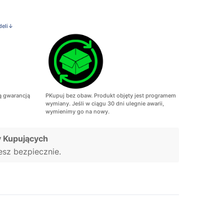
deli↓
ą gwarancją
PKupuj bez obaw. Produkt objęty jest programem
wymiany. Jeśli w ciągu 30 dni ulegnie awarii,
wymienimy go na nowy.
 Kupujących
jesz bezpiecznie.