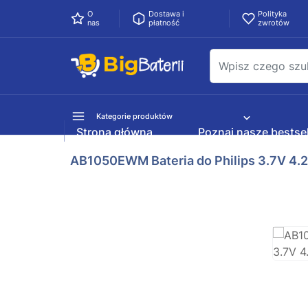
O
Dostawa i
Polityka
nas
płatność
zwrotów
Kategorie produktów
Strona główna
Poznaj nasze bestsel
AB1050EWM Bateria do Philips 3.7V 4