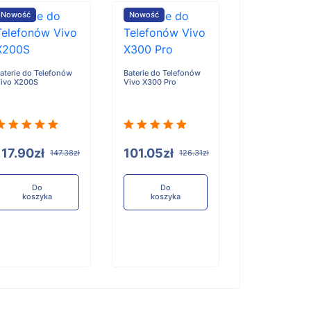
Nowość
Nowość
Nowość
aterie do Telefonów
Baterie do Telefonów
Baterie do Tele
ivo X200S
Vivo X300 Pro
Honor X6D
117.90zł
101.05zł
96.84zł
147.38zł
126.31zł
12
Do
Do
Do
koszyka
koszyka
koszyka