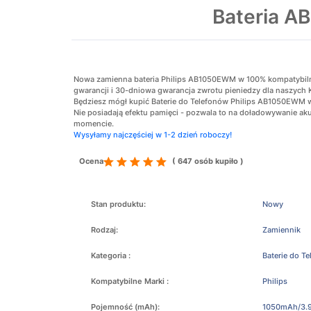
Bateria A
Nowa zamienna bateria Philips AB1050EWM w 100% kompatybilna z
gwarancji i 30-dniowa gwarancja zwrotu pieniedzy dla naszych 
Będziesz mógł kupić Baterie do Telefonów Philips AB1050EWM w 
Nie posiadają efektu pamięci - pozwala to na doładowywanie 
momencie.
Wysyłamy najczęściej w 1-2 dzień roboczy!
Ocena
( 647 osób kupiło )
Stan produktu:
Nowy
Rodzaj:
Zamiennik
Kategoria :
Baterie do T
Kompatybilne Marki :
Philips
Pojemność (mAh):
1050mAh/3.