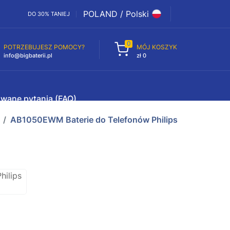
POLAND / Polski
DO 30% TANIEJ
0
POTRZEBUJESZ POMOCY?
MÓJ KOSZYK
info@bigbaterii.pl
zł 0
awane pytania (FAQ)
AB1050EWM Baterie do Telefonów Philips