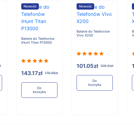
Nowość
Nowość
Baterie do Telefonów
B
Vivo X200
V
Baterie do Telefonów
iHunt Titan P13000
101.05zł
ł
126.31zł
143.17zł
178.96zł
Do
koszyka
Do
koszyka