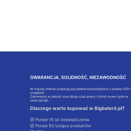
GWARANCJA, SOLIDNOŚĆ, NIEZAWODNOŚĆ
W naszej ofercie znajdują się baterie kompatybilne z prawie 500
urządzeń.
Zainwestuj w jakość oraz długi czas pracy i tchnij nowe życie w
swój sprzęt.
Dlaczego warto kupować w Bigbaterii.pl?
Ponad 16 lat doświadczenia
Ponad 83 tysiące produktów