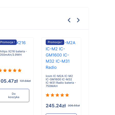
Promocja !
Promocja !
Promocja !
hilips X216 bateria -
050mAh/3.9WH
Xiaomi Robot 
S20 bateria -
2400mAh
Icom IC-M2A IC-M2
IC-GM1600 IC-M32
105.47zł
131.84zł
IC-M31 Radio bateria -
750MAH
189.55zł
Do
koszyka
Do
koszyka
245.24zł
306.55zł