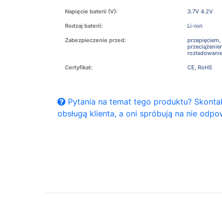
Napięcie baterii (V):
3.7V 4.2V
Rodzaj baterii:
Li-ion
Zabezpieczenie przed:
przepięciem,
przeciążeni
rozładowani
Certyfikat:
CE, RoHS
Pytania na temat tego produktu? Skontak
obsługą klienta, a oni spróbują na nie odpo