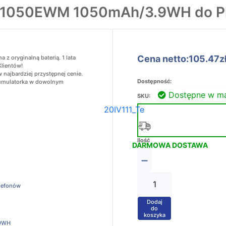
B1050EWM 1050mAh/3.9WH do Ph
Cena netto:105.47z
 oryginalną baterią. 1 lata
Klientów!
najbardziej przystępnej cenie.
Dostępność:
akumulatorka w dowolnym
Dostępne w m
SKU:
20IV111_Te
Ilość
DARMOWA DOSTAWA
−
elefonów
Dodaj
+
do
koszyka
9WH