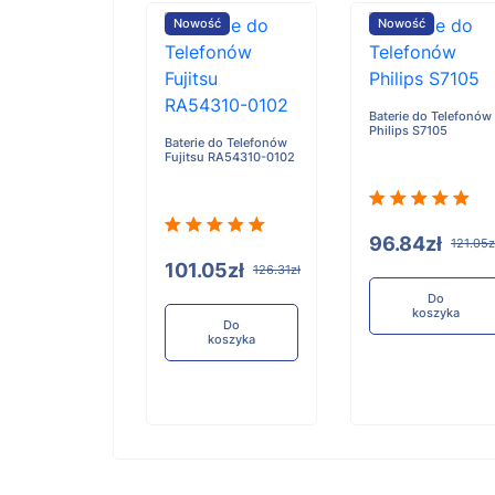
ość
Nowość
Nowość
Baterie do Telefonów
Philips S7105
e do Telefonów
Baterie do Telefonów
u RA54310-0101
Fujitsu RA54310-0102
96.84zł
121.05z
05zł
101.05zł
126.31zł
126.31zł
Do
koszyka
Do
Do
koszyka
koszyka