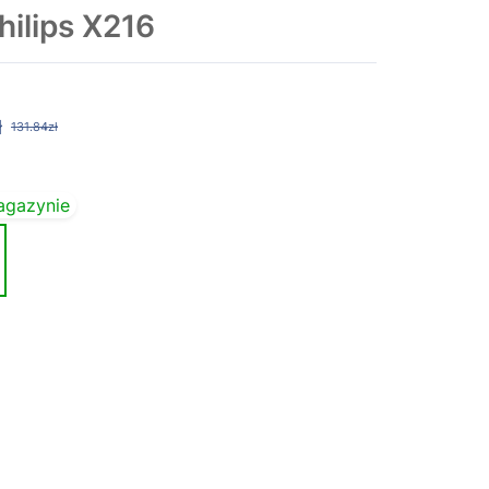
ilips X216
ł
131.84zł
agazynie