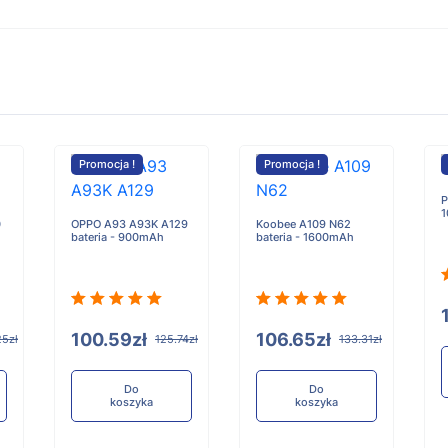
Promocja !
Promocja !
P
1
0
OPPO A93 A93K A129
Koobee A109 N62
bateria - 900mAh
bateria - 1600mAh
100.59zł
106.65zł
25zł
125.74zł
133.31zł
Do
Do
koszyka
koszyka