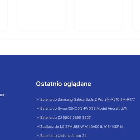
Ostatnio oglądane
 000
Bateria do Samsung Galaxy Buds 2 Pro SM-R510 SM-R177
Bateria do Syma X5HC X5HW X9S Model Aircraft UAV
Bateria do ZJ 5802 5805 5807
Zasilacz do LG 27MU88-W A140A001L A16-140P1A
Bateria do Ulefone Armor 24