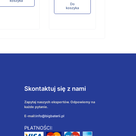
koszyka
Do
koszyka
Skontaktuj się z nami
Zapytaj naszych ekspertów. Odpowiemy na
każde pytanie.
E-mail:
info@bigbaterii.pl
PŁATNOŚCI: