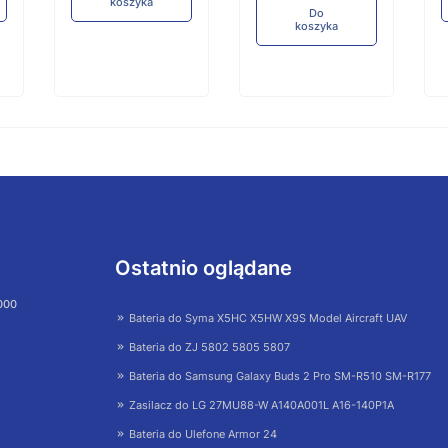
koszyka
Do
koszyka
Ostatnio oglądane
 000
Bateria do Syma X5HC X5HW X9S Model Aircraft UAV
Bateria do ZJ 5802 5805 5807
Bateria do Samsung Galaxy Buds 2 Pro SM-R510 SM-R177
Zasilacz do LG 27MU88-W A140A001L A16-140P1A
Bateria do Ulefone Armor 24