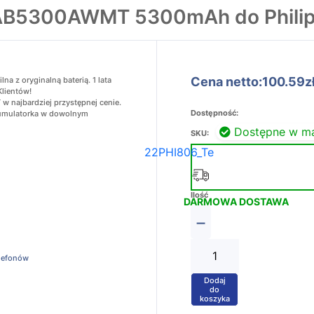
 AB5300AWMT 5300mAh do Phili
Cena netto:100.59z
 z oryginalną baterią. 1 lata
Klientów!
 najbardziej przystępnej cenie.
Dostępność:
akumulatorka w dowolnym
Dostępne w m
SKU:
22PHI806_Te
Ilość
DARMOWA DOSTAWA
−
elefonów
Dodaj
+
do
koszyka