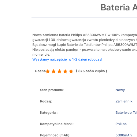
Bateria
Nowa zamienna bateria Philips AB5300AWMT w 100% kompatybilna
gwarancji i 30-dniowa gwarancja zwrotu pieniedzy dla naszych 
Będziesz mógł kupić Baterie do Telefonów Philips AB5300AWMT w
Nie posiadają efektu pamięci - pozwala to na doładowywanie 
momencie.
Wysyłamy najczęściej w 1-2 dzień roboczy!
Ocena
( 875 osób kupiło )
Stan produktu:
Nowy
Rodzaj:
Zamiennik
Kategoria :
Baterie do T
Kompatybilne Marki :
Philips
Pojemność (mAh):
5300mAh