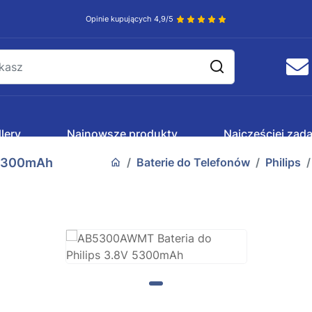
Opinie kupujących 4,9/5
lery
Najnowsze produkty
Najczęściej zad
 5300mAh
Baterie do Telefonów
Philips