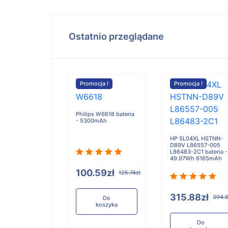
Ostatnio przeglądane
cja !
Promocja !
Promocja !
Philips W6618 bateria
- 5300mAh
 ThinkPad L13
en 3 bateria -
HP SL04XL HSTNN-
mAh
D89V L86557-005
L86483-2C1 bateria -
49.97Wh 6165mAh
100.59zł
125.74zł
.70zł
315.87zł
315.88zł
394.8
Do
koszyka
Do
koszyka
Do