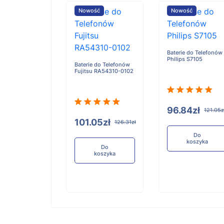
ość
Nowość
Nowość
Baterie do Telefonów
Philips S7105
e do Telefonów
Baterie do Telefonów
u RA54310-0101
Fujitsu RA54310-0102
96.84zł
121.05z
05zł
101.05zł
126.31zł
126.31zł
Do
koszyka
Do
Do
koszyka
koszyka