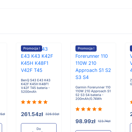
Promocja !
Promocja !
BenQ S43 E43 K43
Z
K42F K45H K48F1
G
Garmin Forerunner 110
V42F T45 bateria -
110W 210 Approach S1
5200mAh
S2 S3 S4 bateria -
200mAh/0.74Wh
261.54zł
5zł
326.93zł
98.99zł
123.74zł
Do