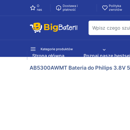
O
Dostawa i
Polityka
nas
płatność
zwrotów
Kategorie produktów
Strona główna
Poznaj nasze bestsel
AB5300AWMT Bateria do Philips 3.8V