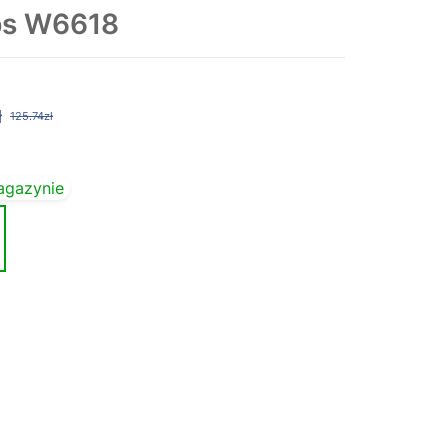
ps W6618
ł
125.74zł
agazynie