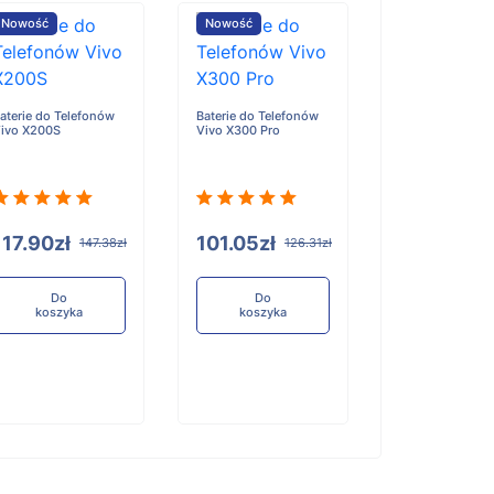
Nowość
Nowość
Nowość
aterie do Telefonów
Baterie do Telefonów
Baterie do Tele
ivo X200S
Vivo X300 Pro
Honor X6D
117.90zł
101.05zł
96.84zł
147.38zł
126.31zł
12
Do
Do
Do
koszyka
koszyka
koszyka