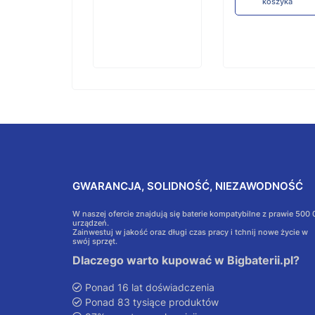
koszyka
GWARANCJA, SOLIDNOŚĆ, NIEZAWODNOŚĆ
W naszej ofercie znajdują się baterie kompatybilne z prawie 500
urządzeń.
Zainwestuj w jakość oraz długi czas pracy i tchnij nowe życie w
swój sprzęt.
Dlaczego warto kupować w Bigbaterii.pl?
Ponad 16 lat doświadczenia
Ponad 83 tysiące produktów