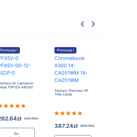
Promocja !
Promocja !
Promocja !
Lenovo ThinkPa
Yoga Gen 3 bate
asilacz do Laptopów
2995mAh
etac FSP120-ABCN2
Zasilacz Sieciowy HP
TPN-CA06
252.70zł
262.64zł
328.30zł
387.24zł
484.05zł
Do
koszyka
Do