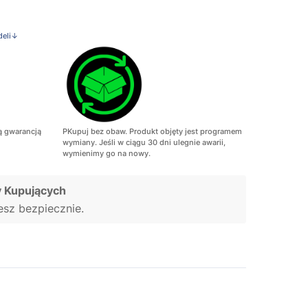
deli↓
ą gwarancją
PKupuj bez obaw. Produkt objęty jest programem
wymiany. Jeśli w ciągu 30 dni ulegnie awarii,
wymienimy go na nowy.
 Kupujących
jesz bezpiecznie.