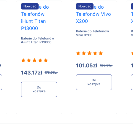
Nowość
Nowość
Baterie do Telefonów
B
Vivo X200
V
Baterie do Telefonów
iHunt Titan P13000
101.05zł
ł
126.31zł
143.17zł
178.96zł
Do
koszyka
Do
koszyka