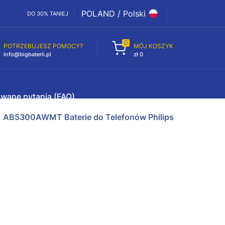
POLAND / Polski
DO 30% TANIEJ
0
POTRZEBUJESZ POMOCY?
MÓJ KOSZYK
info@bigbaterii.pl
zł 0
awane pytania (FAQ)
AB5300AWMT Baterie do Telefonów Philips