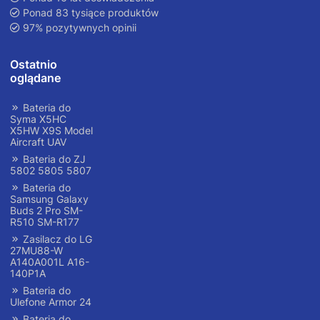
Ponad 83 tysiące produktów
97% pozytywnych opinii
Ostatnio
oglądane
Bateria do
Syma X5HC
X5HW X9S Model
Aircraft UAV
Bateria do ZJ
5802 5805 5807
Bateria do
Samsung Galaxy
Buds 2 Pro SM-
R510 SM-R177
Zasilacz do LG
27MU88-W
A140A001L A16-
140P1A
Bateria do
Ulefone Armor 24
Bateria do