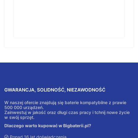
GWARANCJA, SOLIDNOŚĆ, NIEZAWODNOŚĆ
W naszej ofercie znajdują się baterie kompatybilne z prawie
500 000 urządzeń.
Zainwestuj w jakość oraz długi czas pracy i tchnij nowe życie
w swój sprzęt.
Dlaczego warto kupować w Bigbaterii.pl?
Ponad 16 lat doświadczenia