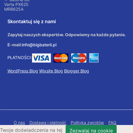
Varta PX625
MRB625A
Skontaktuj się z nami
Zapytaj naszych ekspertów. Odpowiemy na każde pytanie.
E-mail:
info@bigbaterii.pl
PŁATNOŚCI:
WordPress Blog
Wixsite Blog
Blogger Blog
O nas
Dostawa i płatność
Polityka zwrotów
FAQ
Twoje doświadczenia na tej
Polityka prywatności
Mapa Strony
Zezwalaj na cookie