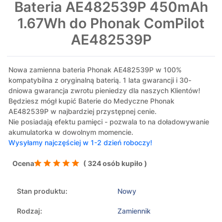
Bateria AE482539P 450mAh
1.67Wh do Phonak ComPilot
AE482539P
Nowa zamienna bateria Phonak AE482539P w 100%
kompatybilna z oryginalną baterią. 1 lata gwarancji i 30-
dniowa gwarancja zwrotu pieniedzy dla naszych Klientów!
Będziesz mógł kupić Baterie do Medyczne Phonak
AE482539P w najbardziej przystępnej cenie.
Nie posiadają efektu pamięci - pozwala to na doładowywanie
akumulatorka w dowolnym momencie.
Wysyłamy najczęściej w 1-2 dzień roboczy!
Ocena
( 324 osób kupiło )
Stan produktu:
Nowy
Rodzaj:
Zamiennik