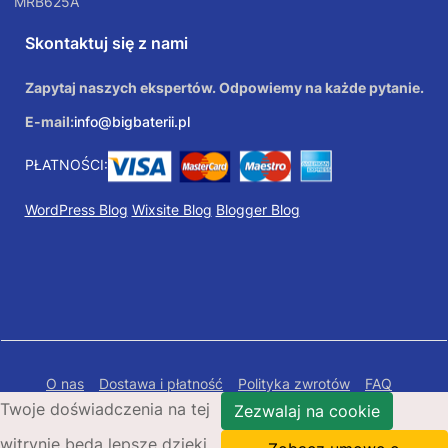
MRB625A
Skontaktuj się z nami
Zapytaj naszych ekspertów. Odpowiemy na każde pytanie.
E-mail:
info@bigbaterii.pl
PŁATNOŚCI:
WordPress Blog
Wixsite Blog
Blogger Blog
O nas
Dostawa i płatność
Polityka zwrotów
FAQ
Twoje doświadczenia na tej
Polityka prywatności
Mapa Strony
Zezwalaj na cookie
witrynie będą lepsze dzięki
Copyright © 2026 Bigbaterii.pl. Wszelkie prawa