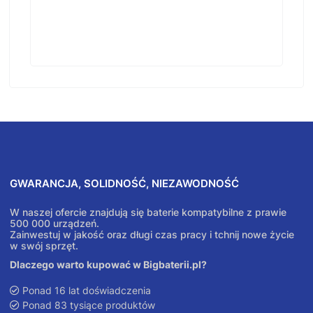
GWARANCJA, SOLIDNOŚĆ, NIEZAWODNOŚĆ
W naszej ofercie znajdują się baterie kompatybilne z prawie
500 000 urządzeń.
Zainwestuj w jakość oraz długi czas pracy i tchnij nowe życie
w swój sprzęt.
Dlaczego warto kupować w Bigbaterii.pl?
Ponad 16 lat doświadczenia
Ponad 83 tysiące produktów