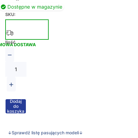
Dostępne w magazynie
SKU:
Ilość
MOWA DOSTAWA
−
+
Dodaj
do
koszyka
↓Sprawdź listę pasujących modeli↓