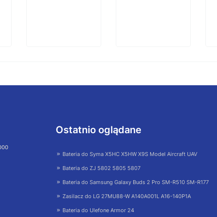
Ostatnio oglądane
 000
Bateria do Syma X5HC X5HW X9S Model Aircraft UAV
Bateria do ZJ 5802 5805 5807
Bateria do Samsung Galaxy Buds 2 Pro SM-R510 SM-R177
Zasilacz do LG 27MU88-W A140A001L A16-140P1A
Bateria do Ulefone Armor 24