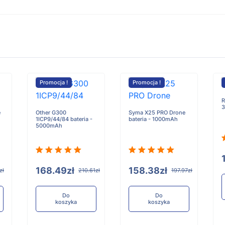
Promocja !
Promocja !
R
3
e
Other G300
Syma X25 PRO Drone
1ICP9/44/84 bateria -
bateria - 1000mAh
5000mAh
168.49zł
158.38zł
zł
210.61zł
197.97zł
Do
Do
koszyka
koszyka