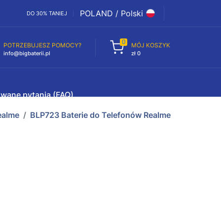
POLAND / Polski
DO 30% TANIEJ
0
POTRZEBUJESZ POMOCY?
MÓJ KOSZYK
info@bigbaterii.pl
zł 0
awane pytania (FAQ)
ealme
BLP723 Baterie do Telefonów Realme