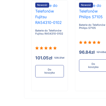
ość
Nowość
Nowość
Baterie do Telefonów
Philips S7105
e do Telefonów
Baterie do Telefonów
u RA54310-0101
Fujitsu RA54310-0102
96.84zł
121.05z
05zł
101.05zł
126.31zł
126.31zł
Do
koszyka
Do
Do
koszyka
koszyka