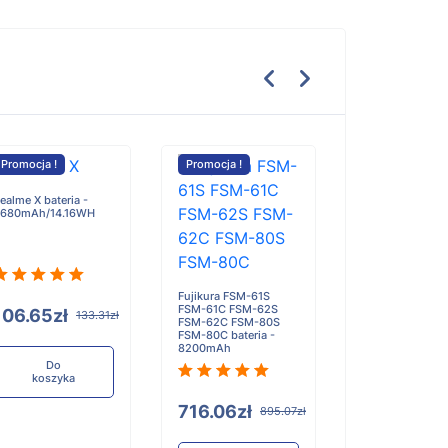
Promocja !
Promocja !
Promocja !
ealme X bateria -
680mAh/14.16WH
Zasilacz Siecio
Godox
KT200A330066
Fujikura FSM-61S
FSM-61C FSM-62S
106.65zł
133.31zł
FSM-62C FSM-80S
FSM-80C bateria -
8200mAh
273.76zł
Do
koszyka
716.06zł
895.07zł
Do
koszyka