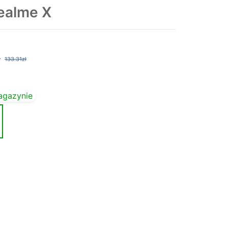
ealme X
ł
133.31zł
agazynie