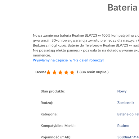
Bateri
Nowa zamienna bateria Realme BLP723 w 100% kompatybilna z ory
gwarancji i 30-dniowa gwarancja zwrotu pieniedzy dla naszych 
Będziesz mógł kupić Baterie do Telefonów Realme BLP723 w najba
Nie posiadają efektu pamięci - pozwala to na doładowywanie 
momencie.
Wysyłamy najczęściej w 1-2 dzień roboczy!
Ocena
( 836 osób kupiło )
Stan produktu:
Nowy
Rodzaj:
Zamiennik
Kategoria :
Baterie do T
Kompatybilne Marki :
Realme
Pojemność (mAh):
3680mAh/14