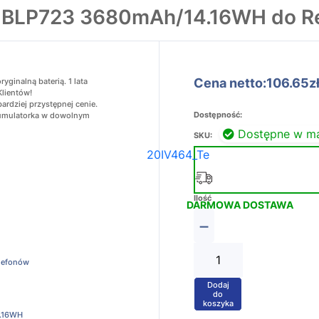
a BLP723 3680mAh/14.16WH do R
Cena netto:106.65z
ginalną baterią. 1 lata
Klientów!
rdziej przystępnej cenie.
Dostępność:
akumulatorka w dowolnym
Dostępne w m
SKU:
20IV464_Te
Ilość
DARMOWA DOSTAWA
−
elefonów
Dodaj
+
do
koszyka
.16WH