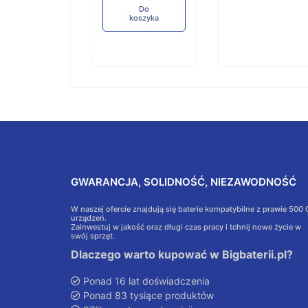
Do
koszyka
GWARANCJA, SOLIDNOŚĆ, NIEZAWODNOŚĆ
W naszej ofercie znajdują się baterie kompatybilne z prawie 500
urządzeń.
Zainwestuj w jakość oraz długi czas pracy i tchnij nowe życie w
swój sprzęt.
Dlaczego warto kupować w Bigbaterii.pl?
Ponad 16 lat doświadczenia
Ponad 83 tysiące produktów