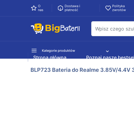
O
Dostawa i
Polityka
nas
płatność
zwrotów
Kategorie produktów
Strona główna
Poznaj nasze bestsel
BLP723 Bateria do Realme 3.85V/4.4