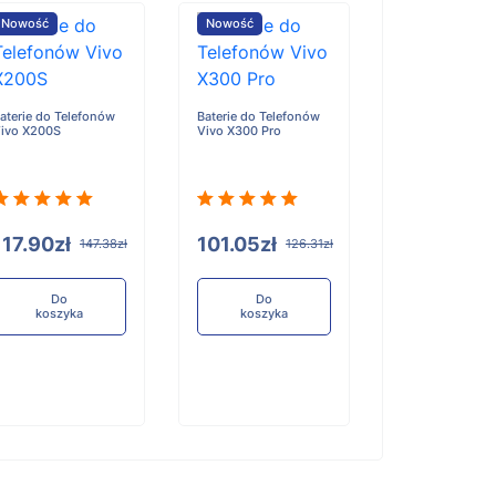
Nowość
Nowość
Nowość
aterie do Telefonów
Baterie do Telefonów
Baterie do Tele
ivo X200S
Vivo X300 Pro
Honor X6D
117.90zł
101.05zł
96.84zł
147.38zł
126.31zł
12
Do
Do
Do
koszyka
koszyka
koszyka