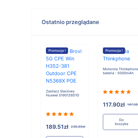
Ostatnio przeglądane
cja !
Promocja !
Promocja !
Motorola Thinkphon
bateria - 5000mAh
cz Sieciowy
A3300666B3
Zasilacz Sieciowy
Huawei S190126D1D
117.90zł
147.38
.76zł
342.20zł
Do
koszyka
189.51zł
236.89zł
Do
koszyka