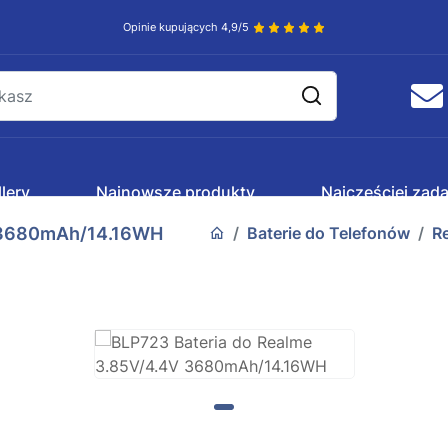
Opinie kupujących 4,9/5
lery
Najnowsze produkty
Najczęściej zad
V 3680mAh/14.16WH
Baterie do Telefonów
R