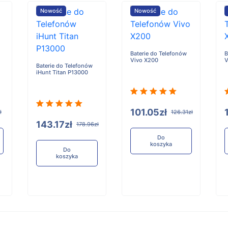
Nowość
Nowość
Baterie do Telefonów
B
Vivo X200
V
Baterie do Telefonów
iHunt Titan P13000
101.05zł
ł
126.31zł
143.17zł
178.96zł
Do
koszyka
Do
koszyka