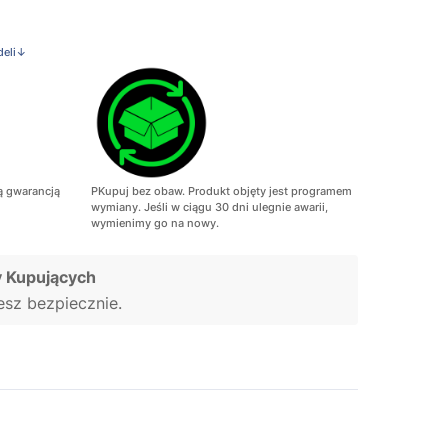
deli↓
ą gwarancją
PKupuj bez obaw. Produkt objęty jest programem
wymiany. Jeśli w ciągu 30 dni ulegnie awarii,
wymienimy go na nowy.
 Kupujących
jesz bezpiecznie.