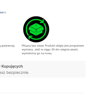
deli↓
ą gwarancją
PKupuj bez obaw. Produkt objęty jest programem
wymiany. Jeśli w ciągu 30 dni ulegnie awarii,
wymienimy go na nowy.
 Kupujących
jesz bezpiecznie.