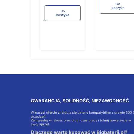
Do
Do
koszyka
koszyka
Do
koszyka
GWARANCJA, SOLIDNOŚĆ, NIEZAWODNOŚĆ
W naszej ofercie znajdują się baterie kompatybilne z prawie 500
urządzeń.
Zainwestuj w jakość oraz długi czas pracy i tchnij nowe życie w
swój sprzęt.
Dlaczego warto kupować w Bigbaterii.pl?