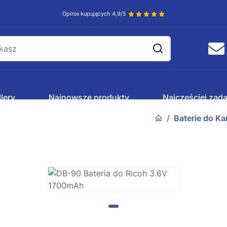
Opinie kupujących 4,9/5
lery
Najnowsze produkty
Najczęściej zad
Baterie do K