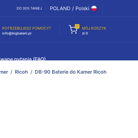
POLAND / Polski
DO 30% TANIEJ
0
POTRZEBUJESZ POMOCY?
MÓJ KOSZYK
info@bigbaterii.pl
zł 0
awane pytania (FAQ)
amer
Ricoh
DB-90 Baterie do Kamer Ricoh