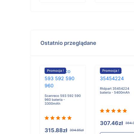
Ostatnio przeglądane
cja !
Promocja !
Promocja !
Rtdpart 35454224
0T45P8h936645
bateria - 5400mAh
Scanreco 593 592 590
a - 5100mAh
960 bateria -
3300mAh
90zł
307.46zł
147.38zł
384.
315.88zł
394.85zł