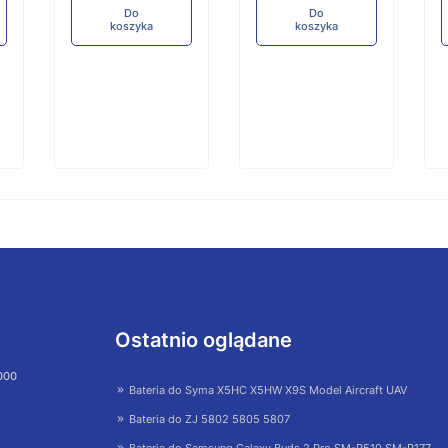
Do
Do
koszyka
koszyka
Ostatnio oglądane
 000
Bateria do Syma X5HC X5HW X9S Model Aircraft UAV
Bateria do ZJ 5802 5805 5807
Bateria do Samsung Galaxy Buds 2 Pro SM-R510 SM-R177