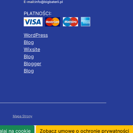
E-mail:
info@bigbaterii.pl
PŁATNOŚCI:
WordPress
Blog
Wixsite
Blog
Blogger
Blog
Mapa Strony
laj na cookie
Zobacz umowę o ochronie prywatności