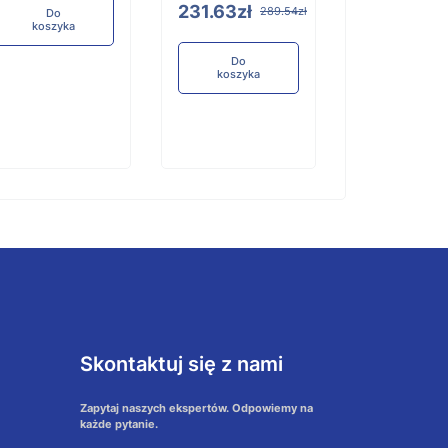
231.63zł
289.54zł
Do
Do
koszyka
koszyka
Do
koszyka
Skontaktuj się z nami
Zapytaj naszych ekspertów. Odpowiemy na
każde pytanie.