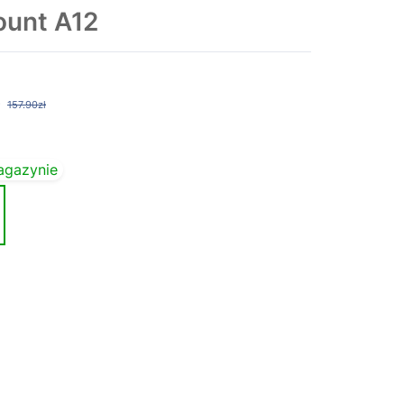
ount A12
157.90zł
agazynie