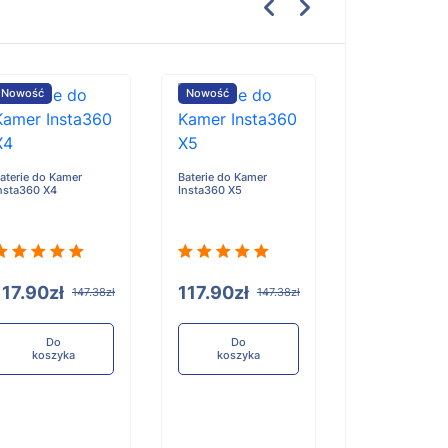
Nowość
Nowość
Nowość
aterie do Kamer
Baterie do Kamer
Baterie do Kame
nsta360 X4
Insta360 X5
Yongnuo YN860
117.90zł
117.90zł
117.90zł
147.38zł
147.38zł
1
Do
Do
Do
koszyka
koszyka
koszyka