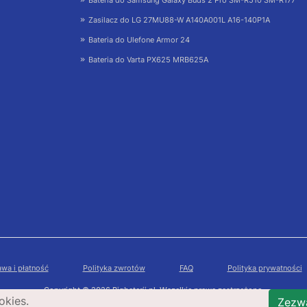
Zasilacz do LG 27MU88-W A140A001L A16-140P1A
Bateria do Ulefone Armor 24
Bateria do Varta PX625 MRB625A
wa i płatność
Polityka zwrotów
FAQ
Polityka prywatności
Copyright © 2026 Bigbaterii.pl. Wszelkie prawa zastrzeżone.
okies.
Zezwa