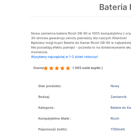
Bateria
Nowa zamienna bateria Ricoh DB-90 w 100% kompatybilna z orygin
30-dniowa gwarancja zwrotu pieniedzy dla naszych Klientów!
Będziesz mógł kupić Baterie do Kamer Ricoh DB-90 w najbardziej
Nie posiadają efektu pamięci - pozwala to na doładowywanie 
momencie.
Wysyłamy najczęściej w 1-2 dzień roboczy!
Ocena
( 505 osób kupiło )
Stan produktu:
Nowy
Rodzaj:
Zamiennik
Kategoria :
Baterie do K
Kompatybilne Marki :
Ricoh
Pojemność (mAh):
1700mAh