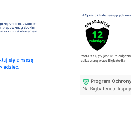
↓Sprawdź listę pasujących mo
 przegrzaniem, zwarciem,
em prądowym, głębokim
em oraz przeładowaniem
Produkt objęty jest 12-miesięczn
tuj się z naszą
realizowaną przez Bigbaterii.pl.
wiedzieć.
Program Ochrony
Na Bigbaterii.pl kupu