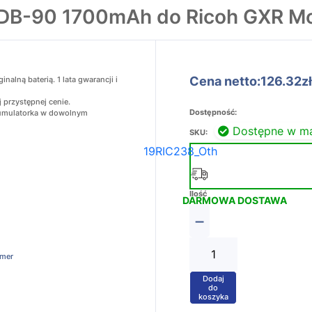
 DB-90 1700mAh do Ricoh GXR M
Cena netto:126.32zł
alną baterią. 1 lata gwarancji i
 przystępnej cenie.
Dostępność:
akumulatorka w dowolnym
Dostępne w m
SKU:
19RIC238_Oth
Ilość
DARMOWA DOSTAWA
−
amer
Dodaj
+
do
koszyka