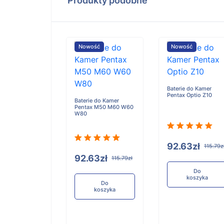
Produkty podobne
ość
Nowość
Nowość
Baterie do Kamer
Pentax Optio Z10
e do Kamer
Baterie do Kamer
us FE280 U1040
Pentax M50 M60 W60
60 1050
W80
92.63zł
115.79z
.48zł
92.63zł
136.85zł
115.79zł
Do
koszyka
Do
Do
koszyka
koszyka