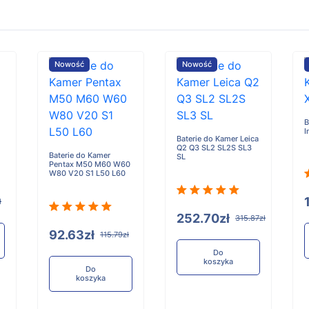
Nowość
Nowość
B
I
Baterie do Kamer Leica
Q2 Q3 SL2 SL2S SL3
Baterie do Kamer
SL
Pentax M50 M60 W60
W80 V20 S1 L50 L60
ł
252.70zł
315.87zł
92.63zł
115.79zł
Do
koszyka
Do
koszyka