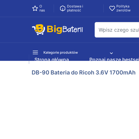
O
Dostawa i
Polityka
nas
płatność
zwrotów
Kategorie produktów
Strona główna
Poznaj nasze bestsel
DB-90 Bateria do Ricoh 3.6V 1700mAh