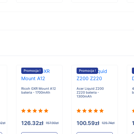
Promocja !
Promocja !
Ricoh GXR Mount A12
Acer Liquid Z200
4
bateria - 1700mAh
Z220 bateria -
b
1300mAh
126.32zł
100.59zł
32zł
157.90zł
125.74zł