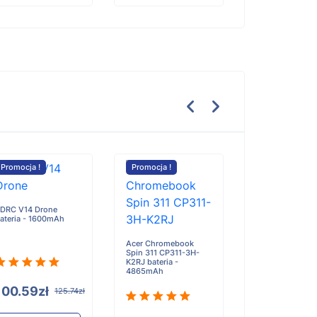
Promocja !
Promocja !
Promocja !
DRC V14 Drone
ZTE
ateria - 1600mAh
Li3950T45P8h
bateria - 5100
Acer Chromebook
Spin 311 CP311-3H-
K2RJ bateria -
4865mAh
100.59zł
117.90zł
125.74zł
1