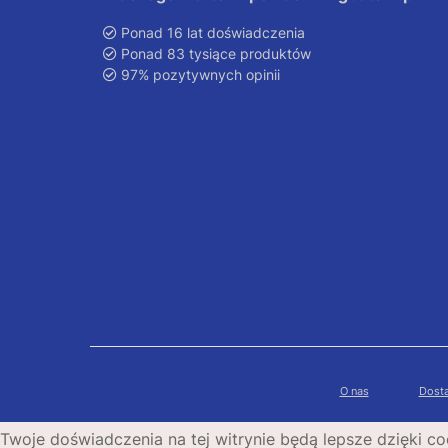
Ponad 16 lat doświadczenia
Ponad 83 tysiące produktów
97% pozytywnych opinii
O nas
Dosta
Twoje doświadczenia na tej witrynie będą lepsze dzięki co