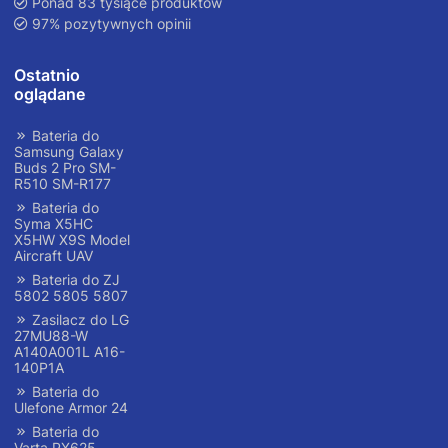
Ponad 83 tysiące produktów
97% pozytywnych opinii
Ostatnio
oglądane
Bateria do
Samsung Galaxy
Buds 2 Pro SM-
R510 SM-R177
Bateria do
Syma X5HC
X5HW X9S Model
Aircraft UAV
Bateria do ZJ
5802 5805 5807
Zasilacz do LG
27MU88-W
A140A001L A16-
140P1A
Bateria do
Ulefone Armor 24
Bateria do
Varta PX625