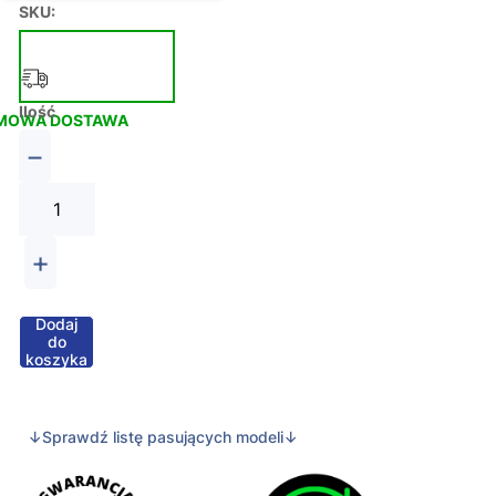
SKU:
Ilość
MOWA DOSTAWA
−
+
Dodaj
do
koszyka
↓Sprawdź listę pasujących modeli↓