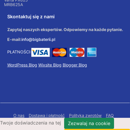
MRB625A
Skontaktuj się z nami
Zapytaj naszych ekspertów. Odpowiemy na każde pytanie.
E-mail:
info@bigbaterii.pl
PŁATNOŚCI:
WordPress Blog
Wixsite Blog
Blogger Blog
O nas
Dostawa i płatność
Polityka zwrotów
FAQ
Twoje doświadczenia na tej
Polityka prywatności
Mapa Strony
Zezwalaj na cookie