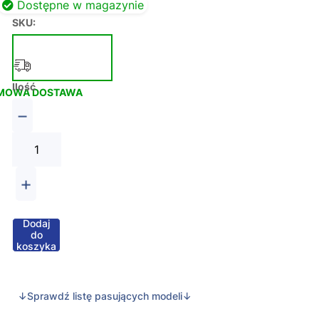
Dostępne w magazynie
SKU:
Ilość
MOWA DOSTAWA
−
+
Dodaj
do
koszyka
↓Sprawdź listę pasujących modeli↓