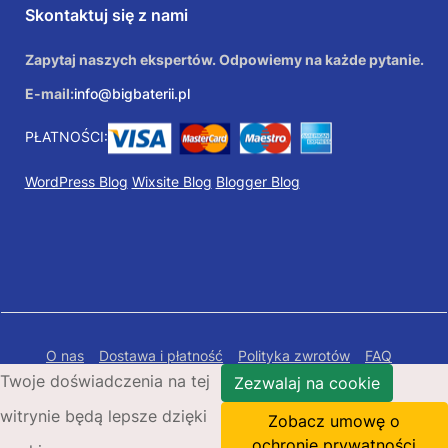
Skontaktuj się z nami
Zapytaj naszych ekspertów. Odpowiemy na każde pytanie.
E-mail:
info@bigbaterii.pl
PŁATNOŚCI:
WordPress Blog
Wixsite Blog
Blogger Blog
O nas
Dostawa i płatność
Polityka zwrotów
FAQ
Twoje doświadczenia na tej
Polityka prywatności
Mapa Strony
Zezwalaj na cookie
witrynie będą lepsze dzięki
Copyright © 2026 Bigbaterii.pl. Wszelkie prawa
Zobacz umowę o
zastrzeżone.
ochronie prywatności