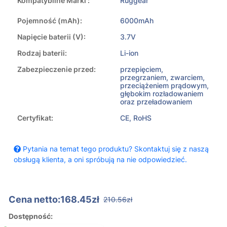
Kompatybilne Marki :
Ruggear
Pojemność (mAh):
6000mAh
Napięcie baterii (V):
3.7V
Rodzaj baterii:
Li-ion
Zabezpieczenie przed:
przepięciem,
przegrzaniem, zwarciem,
przeciążeniem prądowym,
głębokim rozładowaniem
oraz przeładowaniem
Certyfikat:
CE, RoHS
Pytania na temat tego produktu? Skontaktuj się z naszą
obsługą klienta, a oni spróbują na nie odpowiedzieć.
Cena netto:168.45zł
210.56zł
Dostępność: