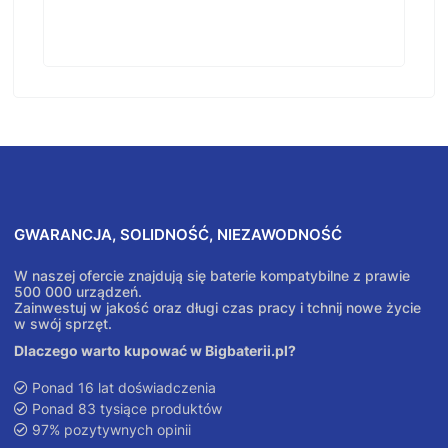
GWARANCJA, SOLIDNOŚĆ, NIEZAWODNOŚĆ
W naszej ofercie znajdują się baterie kompatybilne z prawie
500 000 urządzeń.
Zainwestuj w jakość oraz długi czas pracy i tchnij nowe życie
w swój sprzęt.
Dlaczego warto kupować w Bigbaterii.pl?
Ponad 16 lat doświadczenia
Ponad 83 tysiące produktów
97% pozytywnych opinii