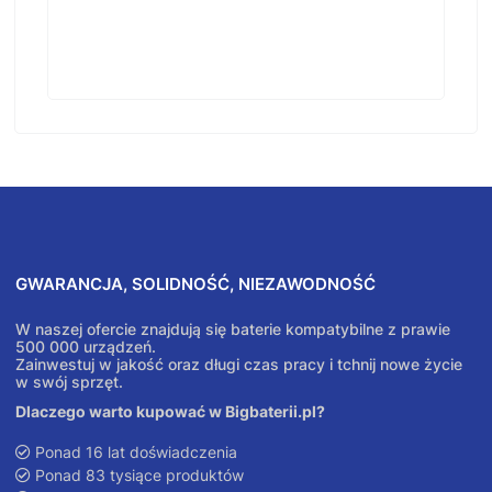
GWARANCJA, SOLIDNOŚĆ, NIEZAWODNOŚĆ
W naszej ofercie znajdują się baterie kompatybilne z prawie
500 000 urządzeń.
Zainwestuj w jakość oraz długi czas pracy i tchnij nowe życie
w swój sprzęt.
Dlaczego warto kupować w Bigbaterii.pl?
Ponad 16 lat doświadczenia
Ponad 83 tysiące produktów