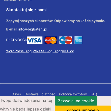
Skontaktuj się z nami
Zapytaj naszych ekspertów. Odpowiemy na każde pytanie.
E-mail:
info@bigbaterii.pl
PŁATNOŚCI:
WordPress Blog
Wixsite Blog
Blogger Blog
O nas
Dostawa i płatność
Polityka zwrotów
FAQ
Twoje doświadczenia na tej
Polityka prywatności
Mapa Strony
Zezwalaj na cookie
witrynie będą lepsze dzięki
Copyright © 2026 Bigbaterii.pl. Wszelkie prawa
Zobacz umowę o