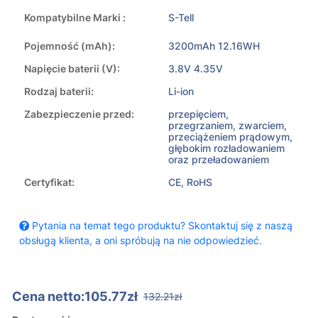
Kompatybilne Marki :
S-Tell
Pojemność (mAh):
3200mAh 12.16WH
Napięcie baterii (V):
3.8V 4.35V
Rodzaj baterii:
Li-ion
Zabezpieczenie przed:
przepięciem,
przegrzaniem, zwarciem,
przeciążeniem prądowym,
głębokim rozładowaniem
oraz przeładowaniem
Certyfikat:
CE, RoHS
Pytania na temat tego produktu? Skontaktuj się z naszą
obsługą klienta, a oni spróbują na nie odpowiedzieć.
Cena netto:105.77zł
132.21zł