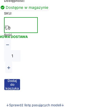
Dostępność:
Dostępne w magazynie
SKU:
Ilość
MOWA DOSTAWA
−
+
Dodaj
do
koszyka
↓Sprawdź listę pasujących modeli↓