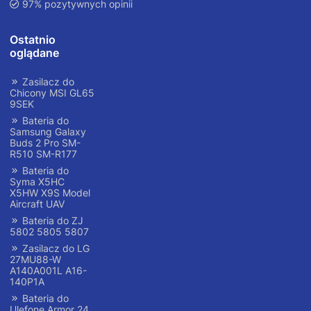
97% pozytywnych opinii
Ostatnio
oglądane
Zasilacz do
Chicony MSI GL65
9SEK
Bateria do
Samsung Galaxy
Buds 2 Pro SM-
R510 SM-R177
Bateria do
Syma X5HC
X5HW X9S Model
Aircraft UAV
Bateria do ZJ
5802 5805 5807
Zasilacz do LG
27MU88-W
A140A001L A16-
140P1A
Bateria do
Ulefone Armor 24