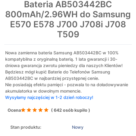
Bateria AB503442BC
800mAh/2.96WH do Samsung
E570 E578 J700 J708i J708
T509
Nowa zamienna bateria Samsung AB503442BC w 100%
kompatybilna z oryginalną baterią. 1 lata gwarancji i 30-
dniowa gwarancja zwrotu pieniedzy dla naszych Klientów!
Będziesz mógł kupić Baterie do Telefonów Samsung
AB503442BC w najbardziej przystępnej cenie.
Nie posiadają efektu pamięci - pozwala to na doładowywanie
akumulatorka w dowolnym momencie.
Wysyłamy najczęściej w 1-2 dzień roboczy!
Ocena
( 642 osób kupiło )
Stan produktu:
Nowy