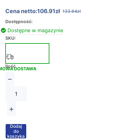
Cena netto:106.91zł
133.64zł
Dostępność:
Dostępne w magazynie
SKU:
Ilość
MOWA DOSTAWA
−
+
Dodaj
do
koszyka