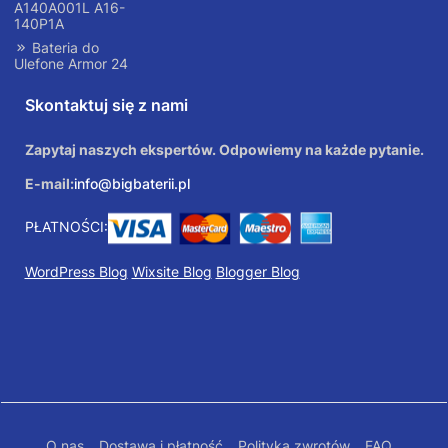
A140A001L A16-
140P1A
Bateria do
Ulefone Armor 24
Skontaktuj się z nami
Zapytaj naszych ekspertów. Odpowiemy na każde pytanie.
E-mail:
info@bigbaterii.pl
PŁATNOŚCI:
WordPress Blog
Wixsite Blog
Blogger Blog
O nas
Dostawa i płatność
Polityka zwrotów
FAQ