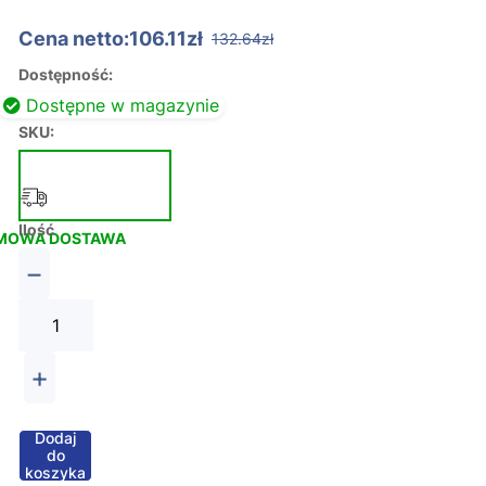
Cena netto:106.11zł
132.64zł
Dostępność:
Dostępne w magazynie
SKU:
Ilość
MOWA DOSTAWA
−
+
Dodaj
do
koszyka