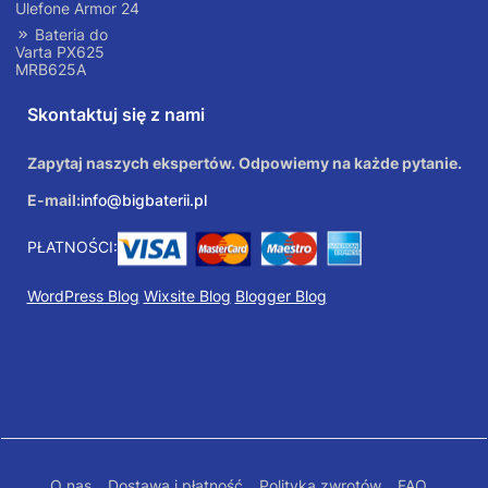
Ulefone Armor 24
Bateria do
Varta PX625
MRB625A
Skontaktuj się z nami
Zapytaj naszych ekspertów. Odpowiemy na każde pytanie.
E-mail:
info@bigbaterii.pl
PŁATNOŚCI:
WordPress Blog
Wixsite Blog
Blogger Blog
O nas
Dostawa i płatność
Polityka zwrotów
FAQ