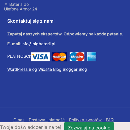
Bateria do
Ulefone Armor 24
Skontaktuj się z nami
Zapytaj naszych ekspertów. Odpowiemy na każde pytanie.
E-mail:
info@bigbaterii.pl
PŁATNOŚCI:
WordPress Blog
Wixsite Blog
Blogger Blog
O nas
Dostawa i płatność
Polityka zwrotów
FAQ
Twoje doświadczenia na tej
Polityka prywatności
Mapa Strony
Zezwalaj na cookie