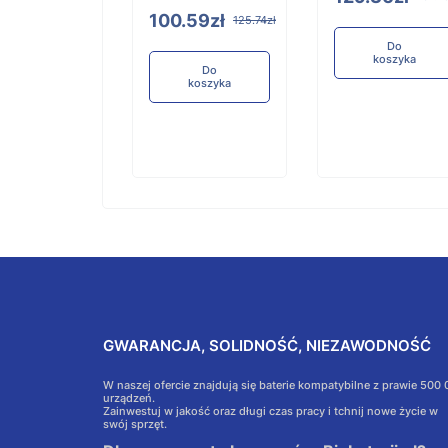
100.59zł
125.74zł
Do
koszyka
Do
koszyka
Do
koszyka
GWARANCJA, SOLIDNOŚĆ, NIEZAWODNOŚĆ
W naszej ofercie znajdują się baterie kompatybilne z prawie 500
urządzeń.
Zainwestuj w jakość oraz długi czas pracy i tchnij nowe życie w
swój sprzęt.