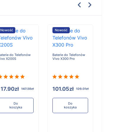
Nowość
Nowość
Nowość
aterie do Telefonów
Baterie do Telefonów
Baterie do Tele
ivo X200S
Vivo X300 Pro
Honor X6D
117.90zł
101.05zł
96.84zł
147.38zł
126.31zł
12
Do
Do
Do
koszyka
koszyka
koszyka