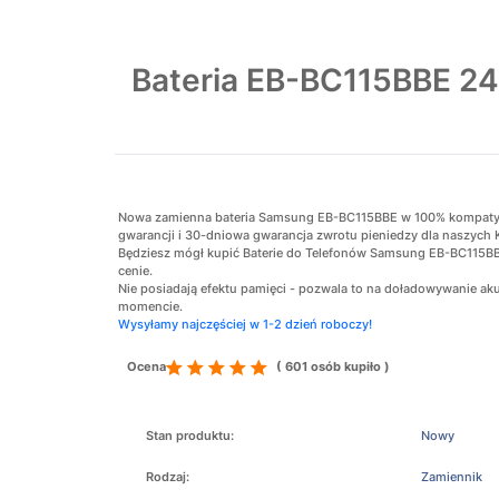
Bateria EB-BC115BBE 2
Nowa zamienna bateria Samsung EB-BC115BBE w 100% kompatybiln
gwarancji i 30-dniowa gwarancja zwrotu pieniedzy dla naszych 
Będziesz mógł kupić Baterie do Telefonów Samsung EB-BC115BBE
cenie.
Nie posiadają efektu pamięci - pozwala to na doładowywanie 
momencie.
Wysyłamy najczęściej w 1-2 dzień roboczy!
Ocena
( 601 osób kupiło )
Stan produktu:
Nowy
Rodzaj:
Zamiennik