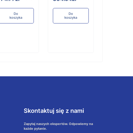
Do
koszyka
Do
Do
koszyka
koszyka
Skontaktuj się z nami
Zapytaj naszych ekspertów. Odpowiemy na
każde pytanie.