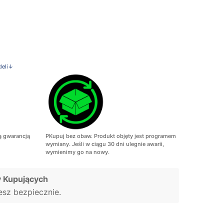
deli↓
ą gwarancją
PKupuj bez obaw. Produkt objęty jest programem
wymiany. Jeśli w ciągu 30 dni ulegnie awarii,
wymienimy go na nowy.
 Kupujących
jesz bezpiecznie.