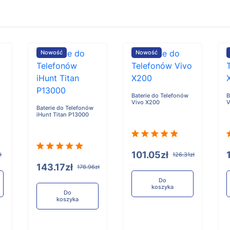
Nowość
Nowość
Baterie do Telefonów
B
Vivo X200
V
Baterie do Telefonów
iHunt Titan P13000
101.05zł
ł
126.31zł
143.17zł
178.96zł
Do
koszyka
Do
koszyka