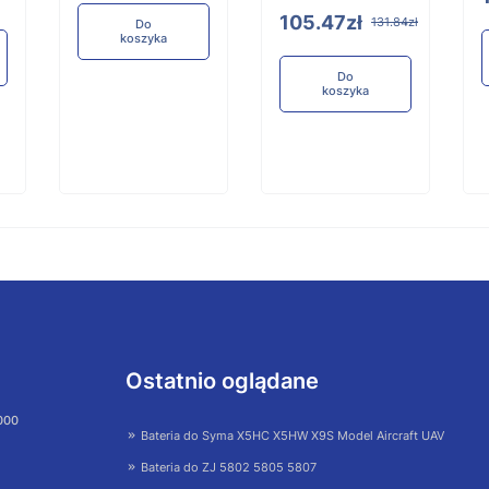
105.47zł
131.84zł
Do
koszyka
Do
koszyka
Ostatnio oglądane
 000
Bateria do Syma X5HC X5HW X9S Model Aircraft UAV
Bateria do ZJ 5802 5805 5807