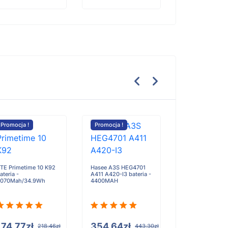
Promocja !
Promocja !
Promocja !
ZTE Blade V40 
bateria - 5060
TE Primetime 10 K92
Hasee A3S HEG4701
ateria -
A411 A420-I3 bateria -
070Mah/34.9Wh
4400MAH
92.63zł
11
174.77zł
354.64zł
218.46zł
443.30zł