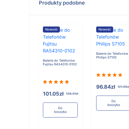
Produkty podobne
ość
Nowość
Nowość
Baterie do Telefonów
Philips S7105
e do Telefonów
Baterie do Telefonów
u RA54310-0101
Fujitsu RA54310-0102
96.84zł
121.05z
05zł
101.05zł
126.31zł
126.31zł
Do
koszyka
Do
Do
koszyka
koszyka