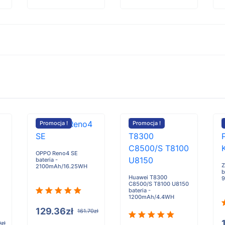
Promocja !
Promocja !
OPPO Reno4 SE
bateria -
Z
2100mAh/16.25WH
b
Huawei T8300
9
C8500/S T8100 U8150
bateria -
1200mAh/4.4WH
129.36zł
161.70zł
0zł