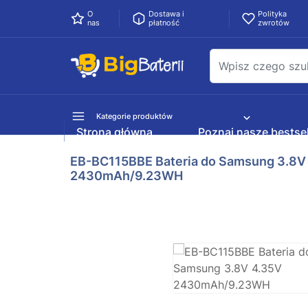
O
Dostawa i
Polityka
nas
płatność
zwrotów
Kategorie produktów
Strona główna
Poznaj nasze bestsel
EB-BC115BBE Bateria do Samsung 3.8V
2430mAh/9.23WH