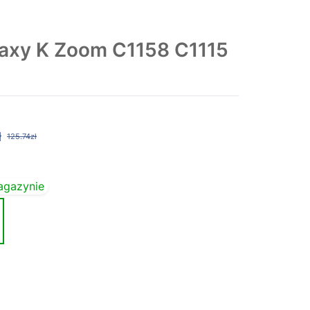
axy K Zoom C1158 C1115
ł
125.74zł
agazynie