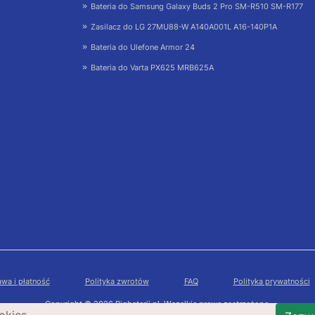
Bateria do Samsung Galaxy Buds 2 Pro SM-R510 SM-R177
Zasilacz do LG 27MU88-W A140A001L A16-140P1A
Bateria do Ulefone Armor 24
Bateria do Varta PX625 MRB625A
wa i płatność
Polityka zwrotów
FAQ
Polityka prywatności
Copyright © 2026 Bigbaterii.pl. Wszelkie prawa zastrzeżone.