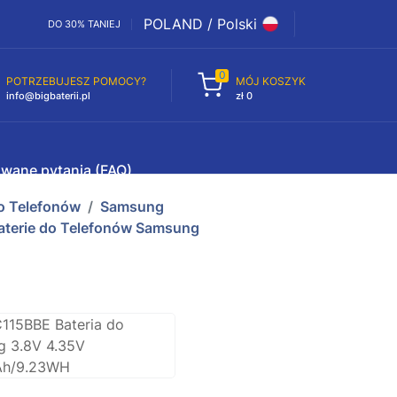
POLAND / Polski
DO 30% TANIEJ
0
POTRZEBUJESZ POMOCY?
MÓJ KOSZYK
info@bigbaterii.pl
zł 0
awane pytania (FAQ)
do Telefonów
Samsung
terie do Telefonów Samsung