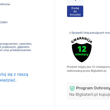
elefonów
Dodaj
+
do
koszyka
.23WH
↓Sprawdź listę pasujących mo
 przegrzaniem, zwarciem,
em prądowym, głębokim
em oraz przeładowaniem
Produkt objęty jest 12-miesięczn
realizowaną przez Bigbaterii.pl.
tuj się z naszą
wiedzieć.
Program Ochrony
Na Bigbaterii.pl kupu