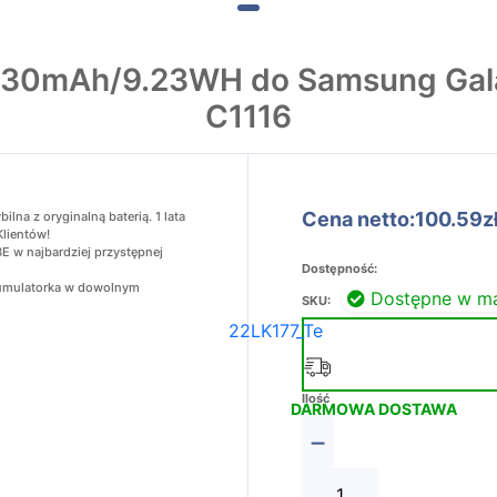
430mAh/9.23WH do Samsung Gal
C1116
Cena netto:100.59z
a z oryginalną baterią. 1 lata
Klientów!
 w najbardziej przystępnej
Dostępność:
akumulatorka w dowolnym
Dostępne w m
SKU:
22LK177_Te
Ilość
DARMOWA DOSTAWA
−