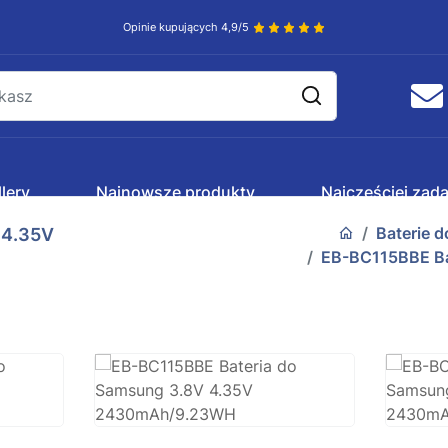
Opinie kupujących 4,9/5
lery
Najnowsze produkty
Najczęściej zad
Baterie 
 4.35V
EB-BC115BBE Ba