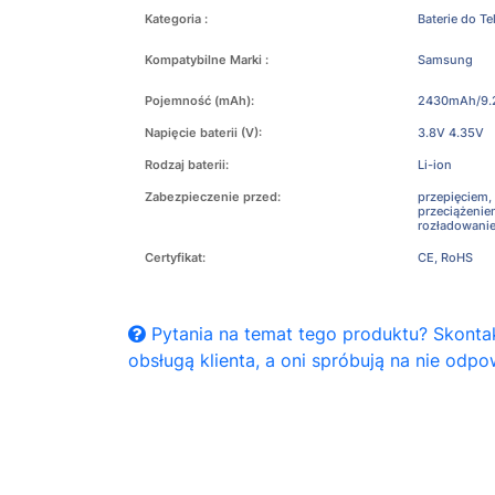
Kategoria :
Baterie do T
Kompatybilne Marki :
Samsung
Pojemność (mAh):
2430mAh/9
Napięcie baterii (V):
3.8V 4.35V
Rodzaj baterii:
Li-ion
Zabezpieczenie przed:
przepięciem,
przeciążeni
rozładowani
Certyfikat:
CE, RoHS
Pytania na temat tego produktu? Skontak
obsługą klienta, a oni spróbują na nie odpo