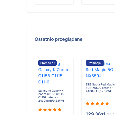
Ostatnio przeglądane
cja !
Promocja !
Promocja !
ade V40 5G
a - 5060mAh
ZTE Nubia Red Magic
5G NX659J bateria -
Samsung Galaxy K
4400mAh/17.02WH
Zoom C1158 C1115
C1116 bateria -
2430mAh/9.23WH
63zł
115.79zł
129.36zł
161.7