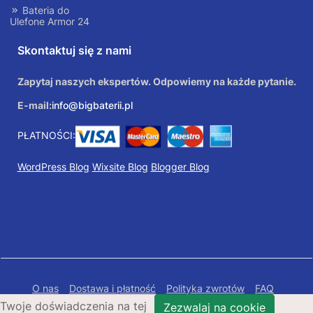
Bateria do
Ulefone Armor 24
Skontaktuj się z nami
Zapytaj naszych ekspertów. Odpowiemy na każde pytanie.
E-mail:
info@bigbaterii.pl
PŁATNOŚCI:
WordPress Blog
Wixsite Blog
Blogger Blog
O nas
Dostawa i płatność
Polityka zwrotów
FAQ
Twoje doświadczenia na tej
Polityka prywatności
Mapa Strony
Zezwalaj na cookie