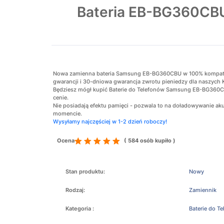
Bateria EB-BG360CB
Nowa zamienna bateria Samsung EB-BG360CBU w 100% kompatybil
gwarancji i 30-dniowa gwarancja zwrotu pieniedzy dla naszych 
Będziesz mógł kupić Baterie do Telefonów Samsung EB-BG360CB
cenie.
Nie posiadają efektu pamięci - pozwala to na doładowywanie 
momencie.
Wysyłamy najczęściej w 1-2 dzień roboczy!
Ocena
( 584 osób kupiło )
Stan produktu:
Nowy
Rodzaj:
Zamiennik
Kategoria :
Baterie do T