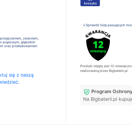
koszyka
↓Sprawdź listę pasujących mo
 przegrzaniem, zwarciem,
em prądowym, głębokim
em oraz przeładowaniem
Produkt objęty jest 12-miesięczn
realizowaną przez Bigbaterii.pl.
tuj się z naszą
wiedzieć.
Program Ochrony
Na Bigbaterii.pl kupu