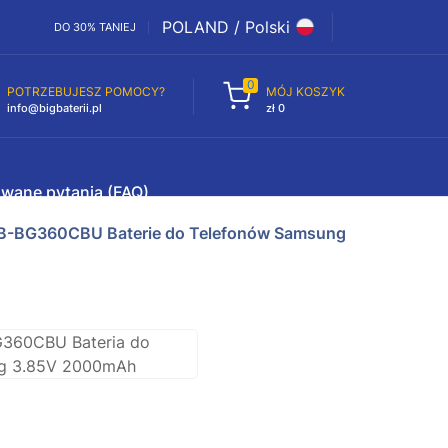
POLAND / Polski
DO 30% TANIEJ
0
POTRZEBUJESZ POMOCY?
MÓJ KOSZYK
info@bigbaterii.pl
zł 0
awane pytania (FAQ)
B-BG360CBU Baterie do Telefonów Samsung