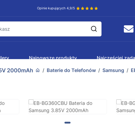
Opinie kupujących 4,9/5
lery
Najnowsze produkty
Najczęściej zad
85V 2000mAh
Baterie do Telefonów
Samsung
E