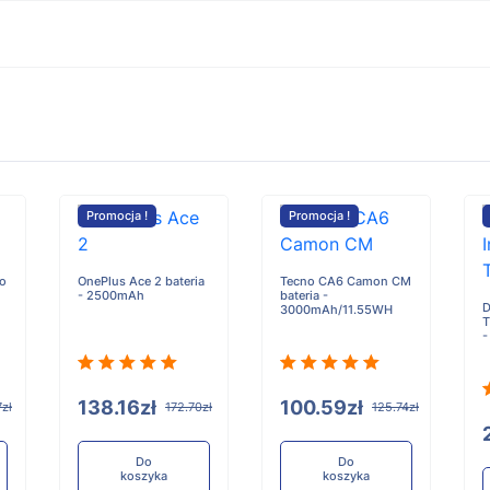
Promocja !
Promocja !
ro
OnePlus Ace 2 bateria
Tecno CA6 Camon CM
- 2500mAh
bateria -
D
3000mAh/11.55WH
T
-
138.16zł
100.59zł
7zł
172.70zł
125.74zł
Do
Do
koszyka
koszyka