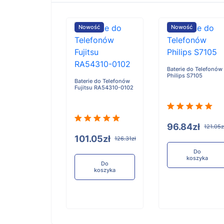
ość
Nowość
Nowość
Baterie do Telefonów
Philips S7105
e do Telefonów
Baterie do Telefonów
u RA54310-0101
Fujitsu RA54310-0102
96.84zł
121.05z
05zł
101.05zł
126.31zł
126.31zł
Do
koszyka
Do
Do
koszyka
koszyka