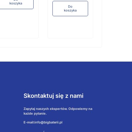
koszyka
Do
koszyka
Skontaktuj się z nami
Zapytaj naszych ekspertów. Odpowiemy na
każde pytanie.
E-mail:
info@bigbaterii.pl