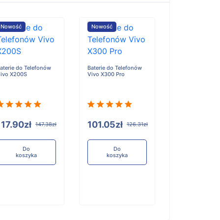
Nowość
Nowość
Nowość
aterie do Telefonów
Baterie do Telefonów
Baterie do Tele
ivo X200S
Vivo X300 Pro
Honor X6D
117.90zł
101.05zł
96.84zł
147.38zł
126.31zł
12
Do
Do
Do
koszyka
koszyka
koszyka