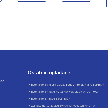
Ostatnio oglądane
 000
Bateria do Samsung Galaxy Buds 2 Pro SM-R510 SM-R177
Bateria do Syma X5HC X5HW X9S Model Aircraft UAV
Bateria do ZJ 5802 5805 5807
Zasilacz do LG 27MU88-W A140A001L A16-140P1A