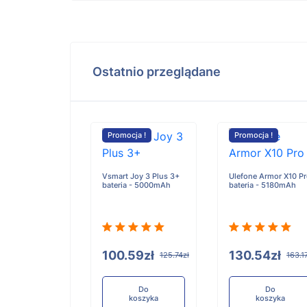
Ostatnio przeglądane
cja !
Promocja !
Promocja !
OLA R5 bateria
Vsmart Joy 3 Plus 3+
Ulefone Armor X10 P
0mAh
bateria - 5000mAh
bateria - 5180mAh
.75zł
100.59zł
130.54zł
168.44zł
125.74zł
163.1
Do
Do
Do
koszyka
koszyka
koszyka