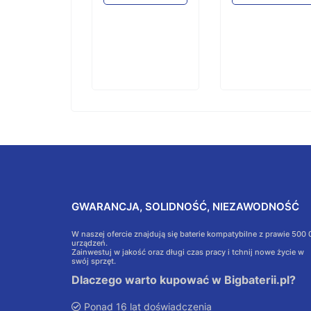
GWARANCJA, SOLIDNOŚĆ, NIEZAWODNOŚĆ
W naszej ofercie znajdują się baterie kompatybilne z prawie 500
urządzeń.
Zainwestuj w jakość oraz długi czas pracy i tchnij nowe życie w
swój sprzęt.
Dlaczego warto kupować w Bigbaterii.pl?
Ponad 16 lat doświadczenia