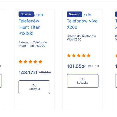
Nowość
Nowość
Baterie do Telefonów
B
Vivo X200
V
Baterie do Telefonów
iHunt Titan P13000
101.05zł
ł
126.31zł
143.17zł
178.96zł
Do
koszyka
Do
koszyka