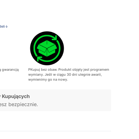
deli↓
ą gwarancją
PKupuj bez obaw. Produkt objęty jest programem
wymiany. Jeśli w ciągu 30 dni ulegnie awarii,
wymienimy go na nowy.
 Kupujących
jesz bezpiecznie.