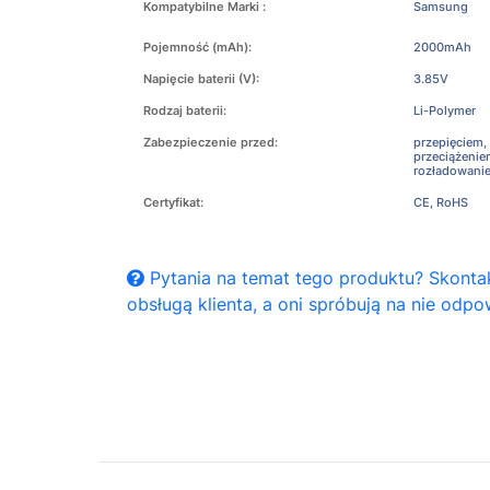
Kompatybilne Marki :
Samsung
Pojemność (mAh):
2000mAh
Napięcie baterii (V):
3.85V
Rodzaj baterii:
Li-Polymer
Zabezpieczenie przed:
przepięciem,
przeciążeni
rozładowani
Certyfikat:
CE, RoHS
Pytania na temat tego produktu? Skontak
obsługą klienta, a oni spróbują na nie odpo