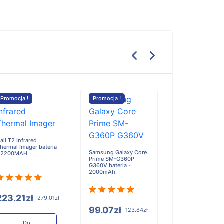
Promocja !
Promocja !
Promocja !
MOTOROLA R5 b
- 2200mAh
ali T2 Infrared
hermal Imager bateria
Samsung Galaxy Core
 2200MAH
Prime SM-G360P
G360V bateria -
2000mAh
134.75zł
223.21zł
279.01zł
99.07zł
123.84zł
Do
koszyka
Do