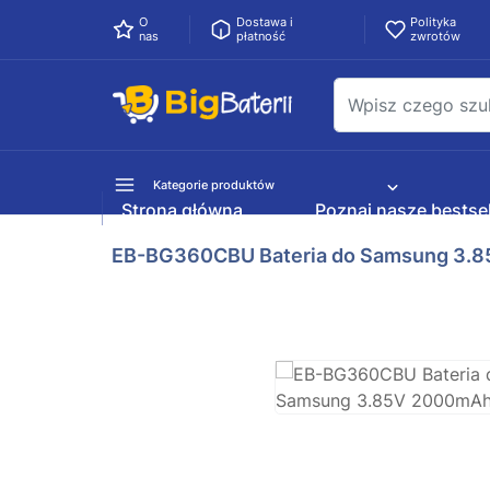
O
Dostawa i
Polityka
nas
płatność
zwrotów
Kategorie produktów
Strona główna
Poznaj nasze bestsel
EB-BG360CBU Bateria do Samsung 3.