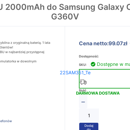
U 2000mAh do Samsung Galaxy 
G360V
Cena netto:99.07zł
na z oryginalną baterią. 1 lata
Klientów!
U w najbardziej przystępnej
Dostępność:
akumulatorka w dowolnym
Dostępne w m
SKU:
22SAM351_Te
Ilość
DARMOWA DOSTAWA
−
elefonów
Dodaj
+
do