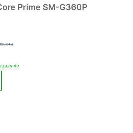
Core Prime SM-G360P
123.84zł
agazynie