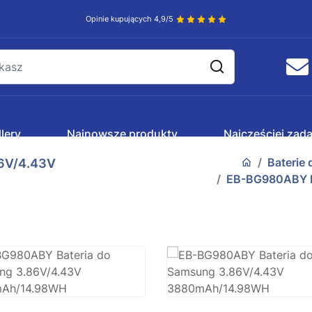
Opinie kupujących 4,9/5
lery
Najnowsze produkty
Najczęściej zad
Baterie
6V/4.43V
EB-BG980ABY B