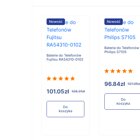
ość
Nowość
Nowość
Baterie do Telefonów
Philips S7105
e do Telefonów
Baterie do Telefonów
u RA54310-0101
Fujitsu RA54310-0102
96.84zł
121.05z
05zł
101.05zł
126.31zł
126.31zł
Do
koszyka
Do
Do
koszyka
koszyka