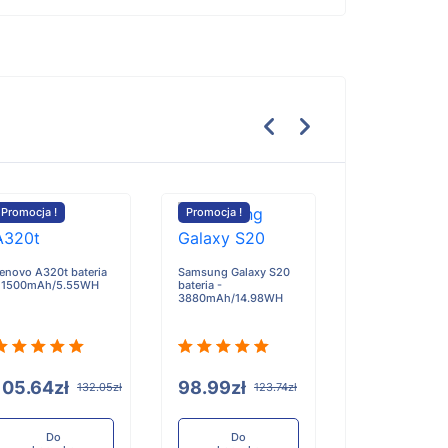
Promocja !
Promocja !
Promocja !
enovo A320t bateria
Samsung Galaxy S20
Trifo MAX-P MA
 1500mAh/5.55WH
bateria -
bateria - 5000
3880mAh/14.98WH
105.64zł
98.99zł
185.30zł
132.05zł
123.74zł
Do
Do
Do