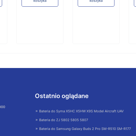
koszyka
koszyka
Ostatnio oglądane
 000
Bateria do Syma X5HC X5HW X9S Model Aircraft UAV
Bateria do ZJ 5802 5805 5807
Bateria do Samsung Galaxy Buds 2 Pro SM-R510 SM-R177