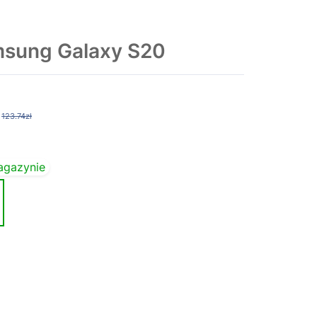
sung Galaxy S20
123.74zł
agazynie