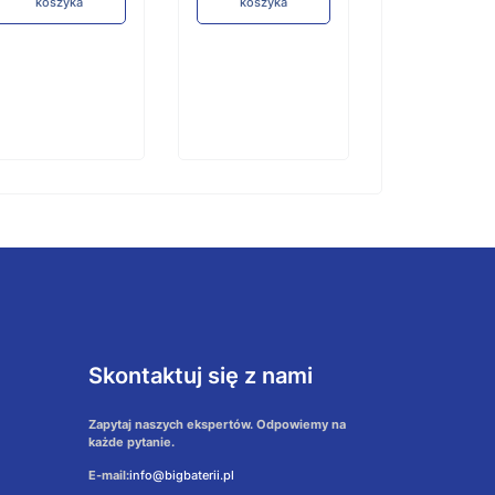
koszyka
koszyka
koszyka
Skontaktuj się z nami
Zapytaj naszych ekspertów. Odpowiemy na
każde pytanie.
E-mail:
info@bigbaterii.pl