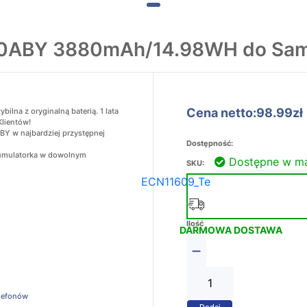
80ABY 3880mAh/14.98WH do Sam
Cena netto:98.99zł
na z oryginalną baterią. 1 lata
Klientów!
Y w najbardziej przystępnej
Dostępność:
akumulatorka w dowolnym
Dostępne w m
SKU:
ECN11609_Te
Ilość
DARMOWA DOSTAWA
−
elefonów
Dodaj