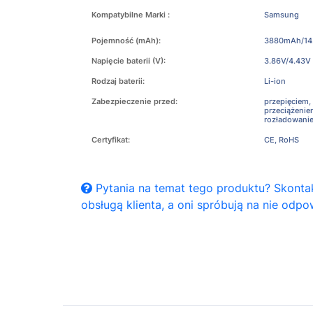
Kompatybilne Marki :
Samsung
Pojemność (mAh):
3880mAh/14
Napięcie baterii (V):
3.86V/4.43V
Rodzaj baterii:
Li-ion
Zabezpieczenie przed:
przepięciem,
przeciążeni
rozładowani
Certyfikat:
CE, RoHS
Pytania na temat tego produktu? Skontak
obsługą klienta, a oni spróbują na nie odpo