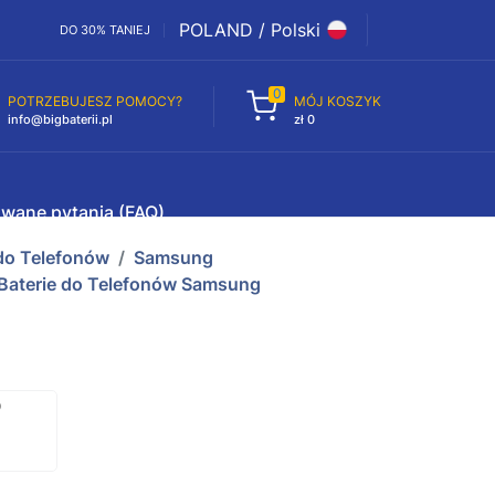
POLAND / Polski
DO 30% TANIEJ
0
POTRZEBUJESZ POMOCY?
MÓJ KOSZYK
info@bigbaterii.pl
zł 0
awane pytania (FAQ)
 do Telefonów
Samsung
aterie do Telefonów Samsung