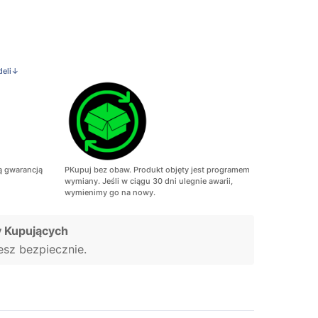
deli↓
ą gwarancją
PKupuj bez obaw. Produkt objęty jest programem
wymiany. Jeśli w ciągu 30 dni ulegnie awarii,
wymienimy go na nowy.
 Kupujących
jesz bezpiecznie.