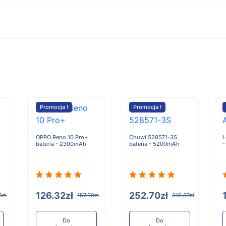
Promocja !
Promocja !
OPPO Reno 10 Pro+
Chuwi 528571-3S
L
bateria - 2300mAh
bateria - 5200mAh
-
126.32zł
252.70zł
6zł
157.90zł
315.87zł
Do
Do