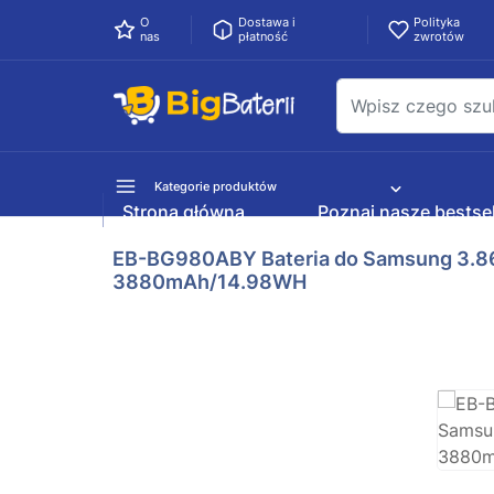
O
Dostawa i
Polityka
nas
płatność
zwrotów
Kategorie produktów
Strona główna
Poznaj nasze bestsel
EB-BG980ABY Bateria do Samsung 3.8
3880mAh/14.98WH