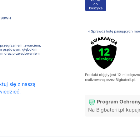
+
do
koszyka
.98WH
↓Sprawdź listę pasujących mo
 przegrzaniem, zwarciem,
em prądowym, głębokim
em oraz przeładowaniem
Produkt objęty jest 12-miesięczn
realizowaną przez Bigbaterii.pl.
tuj się z naszą
wiedzieć.
Program Ochrony
Na Bigbaterii.pl kupu