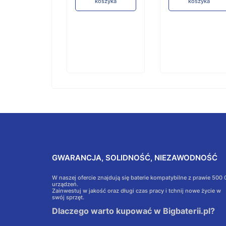
koszyka
koszyka
koszyka
GWARANCJA, SOLIDNOŚĆ, NIEZAWODNOŚĆ
W naszej ofercie znajdują się baterie kompatybilne z prawie 500
urządzeń.
Zainwestuj w jakość oraz długi czas pracy i tchnij nowe życie w
swój sprzęt.
Dlaczego warto kupować w Bigbaterii.pl?