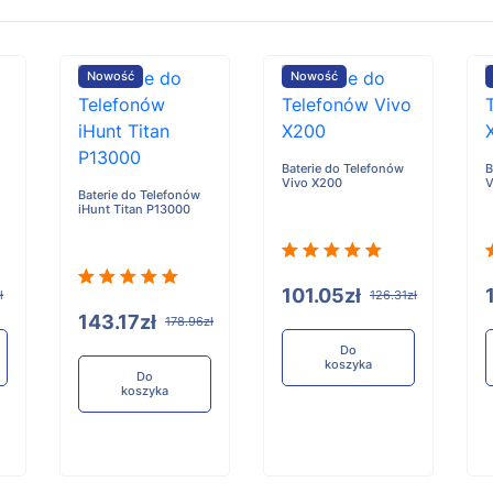
Nowość
Nowość
Baterie do Telefonów
B
Vivo X200
V
Baterie do Telefonów
iHunt Titan P13000
101.05zł
ł
126.31zł
143.17zł
178.96zł
Do
koszyka
Do
koszyka