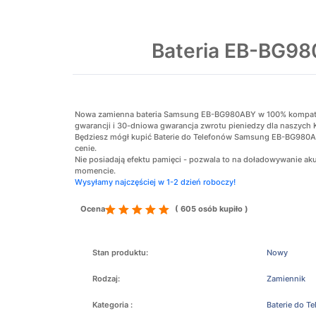
Bateria EB-BG9
Nowa zamienna bateria Samsung EB-BG980ABY w 100% kompatybil
gwarancji i 30-dniowa gwarancja zwrotu pieniedzy dla naszych 
Będziesz mógł kupić Baterie do Telefonów Samsung EB-BG980AB
cenie.
Nie posiadają efektu pamięci - pozwala to na doładowywanie 
momencie.
Wysyłamy najczęściej w 1-2 dzień roboczy!
Ocena
( 605 osób kupiło )
Stan produktu:
Nowy
Rodzaj:
Zamiennik
Kategoria :
Baterie do T