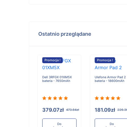
Ostatnio przeglądane
cja !
Promocja !
Promocja !
MAX-P MAX-S
Dell 3RFGX 01XM5X
Ulefone Armor Pad 2
a - 5000mAh
bateria - 7650mAh
bateria - 18600mAh
.30zł
379.07zł
181.09zł
231.62zł
473.84zł
226.3
Do
Do
Do