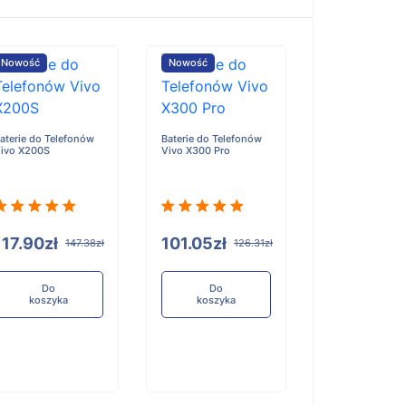
Nowość
Nowość
Nowość
aterie do Telefonów
Baterie do Telefonów
Baterie do Tele
ivo X200S
Vivo X300 Pro
Honor X6D
117.90zł
101.05zł
96.84zł
147.38zł
126.31zł
12
Do
Do
Do
koszyka
koszyka
koszyka