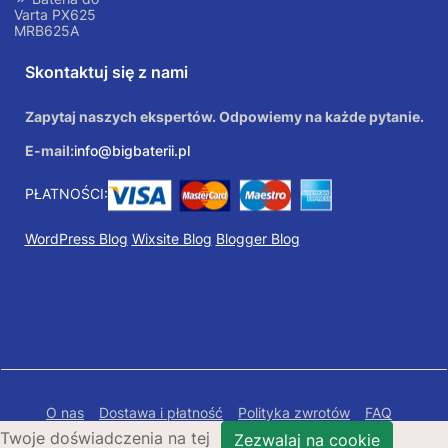
Varta PX625
MRB625A
Skontaktuj się z nami
Zapytaj naszych ekspertów. Odpowiemy na każde pytanie.
E-mail:
info@bigbaterii.pl
PŁATNOŚCI:
WordPress Blog
Wixsite Blog
Blogger Blog
O nas
Dostawa i płatność
Polityka zwrotów
FAQ
Twoje doświadczenia na tej
Polityka prywatności
Mapa Strony
Zezwalaj na cookie