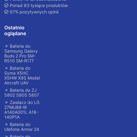
Ponad 83 tysiące produktów
97% pozytywnych opinii
Ostatnio
oglądane
Bateria do
Samsung Galaxy
Buds 2 Pro SM-
R510 SM-R177
Bateria do
Syma X5HC
X5HW X9S Model
Aircraft UAV
Bateria do ZJ
5802 5805 5807
Zasilacz do LG
27MU88-W
A140A001L A16-
140P1A
Bateria do
Ulefone Armor 24
Bateria do