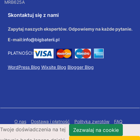
MRB625A
Skontaktuj się z nami
Zapytaj naszych ekspertów. Odpowiemy na każde pytanie.
E-mail:
info@bigbaterii.pl
PŁATNOŚCI:
WordPress Blog
Wixsite Blog
Blogger Blog
O nas
Dostawa i płatność
Polityka zwrotów
FAQ
Twoje doświadczenia na tej
Polityka prywatności
Mapa Strony
Zezwalaj na cookie
Copyright © 2026 Bigbaterii.pl. Wszelkie prawa