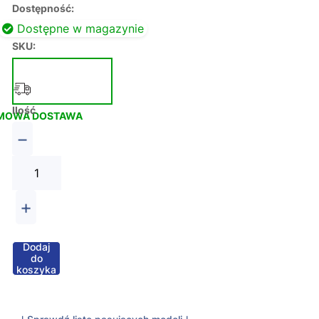
Dostępność:
Dostępne w magazynie
SKU:
Ilość
MOWA DOSTAWA
−
+
Dodaj
do
koszyka