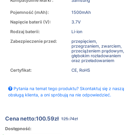
Kompatybilne Marki :
Samsung
Pojemność (mAh):
1500mAh
Napięcie baterii (V):
3.7V
Rodzaj baterii:
Li-ion
Zabezpieczenie przed:
przepięciem,
przegrzaniem, zwarciem,
przeciążeniem prądowym,
głębokim rozładowaniem
oraz przeładowaniem
Certyfikat:
CE, RoHS
Pytania na temat tego produktu? Skontaktuj się z naszą
obsługą klienta, a oni spróbują na nie odpowiedzieć.
Cena netto:100.59zł
125.74zł
Dostępność: