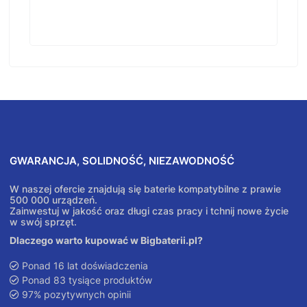
GWARANCJA, SOLIDNOŚĆ, NIEZAWODNOŚĆ
W naszej ofercie znajdują się baterie kompatybilne z prawie
500 000 urządzeń.
Zainwestuj w jakość oraz długi czas pracy i tchnij nowe życie
w swój sprzęt.
Dlaczego warto kupować w Bigbaterii.pl?
Ponad 16 lat doświadczenia
Ponad 83 tysiące produktów
97% pozytywnych opinii