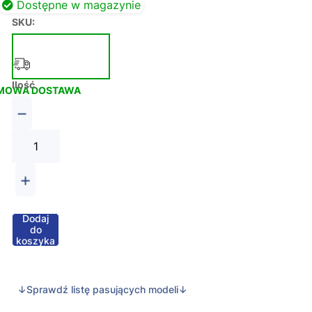
Dostępne w magazynie
SKU:
Ilość
MOWA DOSTAWA
−
+
Dodaj
do
koszyka
↓Sprawdź listę pasujących modeli↓