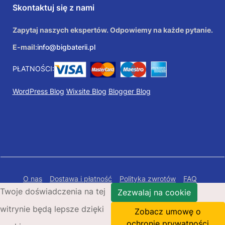
Skontaktuj się z nami
Zapytaj naszych ekspertów. Odpowiemy na każde pytanie.
E-mail:
info@bigbaterii.pl
PŁATNOŚCI:
WordPress Blog
Wixsite Blog
Blogger Blog
O nas
Dostawa i płatność
Polityka zwrotów
FAQ
Twoje doświadczenia na tej
Polityka prywatności
Mapa Strony
Zezwalaj na cookie
witrynie będą lepsze dzięki
Copyright © 2026 Bigbaterii.pl. Wszelkie prawa
Zobacz umowę o
zastrzeżone.
ochronie prywatności