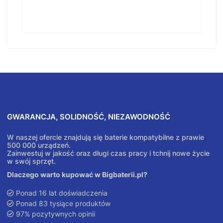
GWARANCJA, SOLIDNOŚĆ, NIEZAWODNOŚĆ
W naszej ofercie znajdują się baterie kompatybilne z prawie
500 000 urządzeń.
Zainwestuj w jakość oraz długi czas pracy i tchnij nowe życie
w swój sprzęt.
Dlaczego warto kupować w Bigbaterii.pl?
Ponad 16 lat doświadczenia
Ponad 83 tysiące produktów
97% pozytywnych opinii