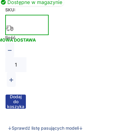
Dostępne w magazynie
SKU:
Ilość
MOWA DOSTAWA
−
+
Dodaj
do
koszyka
↓Sprawdź listę pasujących modeli↓