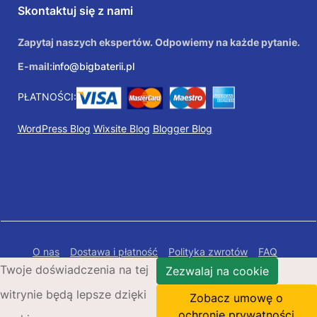
Skontaktuj się z nami
Zapytaj naszych ekspertów. Odpowiemy na każde pytanie.
E-mail:
info@bigbaterii.pl
PŁATNOŚCI:
WordPress Blog
Wixsite Blog
Blogger Blog
O nas
Dostawa i płatność
Polityka zwrotów
FAQ
Twoje doświadczenia na tej
Polityka prywatności
Mapa Strony
Zezwalaj na cookie
witrynie będą lepsze dzięki
Copyright © 2026 Bigbaterii.pl. Wszelkie prawa
Zobacz umowę o
zastrzeżone.
ochronie prywatności