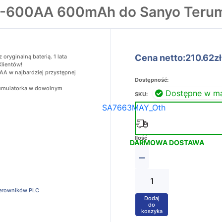
N-600AA 600mAh do Sanyo Teru
Cena netto:210.62zł
ryginalną baterią. 1 lata
Klientów!
A w najbardziej przystępnej
Dostępność:
akumulatorka w dowolnym
Dostępne w m
SKU:
SA7663MAY_Oth
Ilość
DARMOWA DOSTAWA
−
terowników PLC
Dodaj
+
do
koszyka