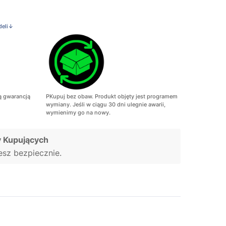
deli↓
ą gwarancją
PKupuj bez obaw. Produkt objęty jest programem
wymiany. Jeśli w ciągu 30 dni ulegnie awarii,
wymienimy go na nowy.
 Kupujących
jesz bezpiecznie.