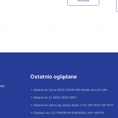
koszyka
Ostatnio oglądane
 000
Bateria do Syma X5HC X5HW X9S Model Aircraft UAV
Bateria do ZJ 5802 5805 5807
Bateria do Samsung Galaxy Buds 2 Pro SM-R510 SM-R177
Zasilacz do LG 27MU88-W A140A001L A16-140P1A