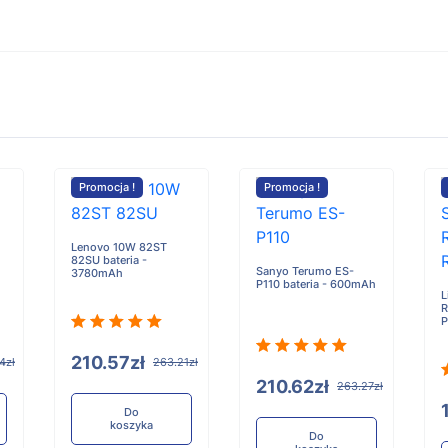
Promocja !
Promocja !
Lenovo 10W 82ST
82SU bateria -
Sanyo Terumo ES-
3780mAh
P110 bateria - 600mAh
L
R
P
210.57zł
4zł
263.21zł
210.62zł
263.27zł
Do
koszyka
Do