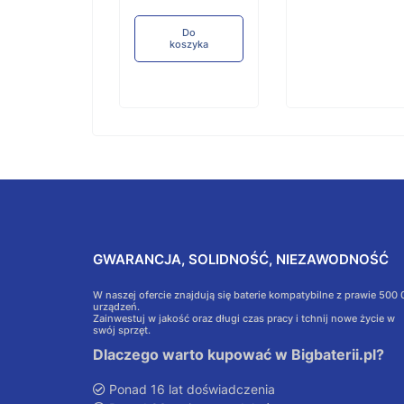
Do
koszyka
GWARANCJA, SOLIDNOŚĆ, NIEZAWODNOŚĆ
W naszej ofercie znajdują się baterie kompatybilne z prawie 500
urządzeń.
Zainwestuj w jakość oraz długi czas pracy i tchnij nowe życie w
swój sprzęt.
Dlaczego warto kupować w Bigbaterii.pl?
Ponad 16 lat doświadczenia