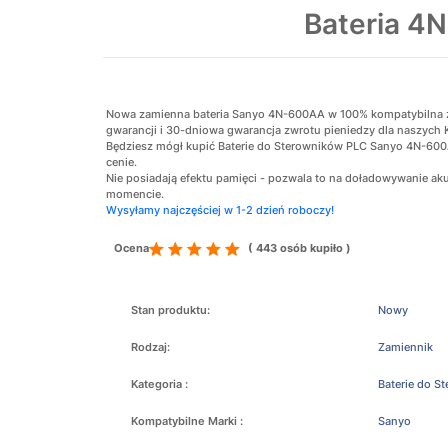
Bateria 4
Nowa zamienna bateria Sanyo 4N-600AA w 100% kompatybilna z o
gwarancji i 30-dniowa gwarancja zwrotu pieniedzy dla naszych 
Będziesz mógł kupić Baterie do Sterowników PLC Sanyo 4N-600A
cenie.
Nie posiadają efektu pamięci - pozwala to na doładowywanie 
momencie.
Wysyłamy najczęściej w 1-2 dzień roboczy!
Ocena
( 443 osób kupiło )
Stan produktu:
Nowy
Rodzaj:
Zamiennik
Kategoria :
Baterie do S
Kompatybilne Marki :
Sanyo