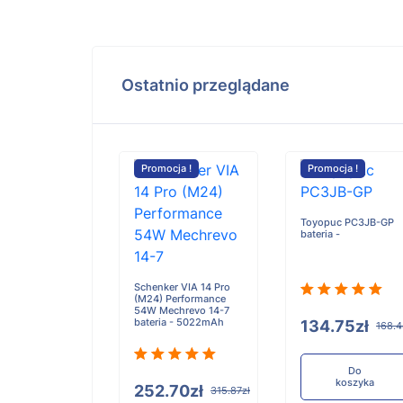
Ostatnio przeglądane
cja !
Promocja !
Promocja !
 DP2C-B/DP2C-
Toyopuc PC3JB-GP
bateria -
bateria -
Ah/17.48Wh
Schenker VIA 14 Pro
(M24) Performance
54W Mechrevo 14-7
bateria - 5022mAh
05zł
134.75zł
126.31zł
168.4
Do
Do
koszyka
koszyka
252.70zł
315.87zł