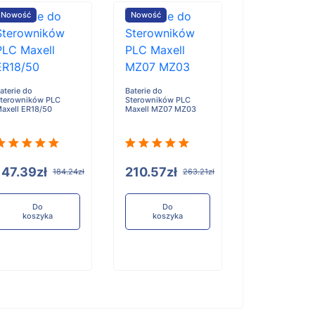
Nowość
Nowość
Nowość
aterie do
Baterie do
terowników PLC
Sterowników PLC
axell ER18/50
Maxell MZ07 MZ03
Baterie do
Sterowników P
Kawasaki Robot
Yaskawa ABB N
147.39zł
210.57zł
184.24zł
263.21zł
Servo ER18505
Do
Do
koszyka
koszyka
210.57zł
Do
koszyka