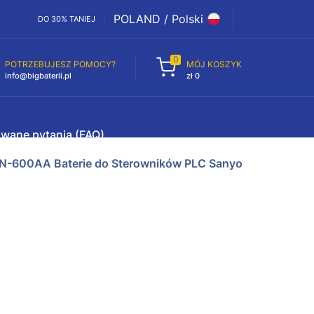
POLAND / Polski
DO 30% TANIEJ
0
POTRZEBUJESZ POMOCY?
MÓJ KOSZYK
info@bigbaterii.pl
zł 0
awane pytania (FAQ)
N-600AA Baterie do Sterowników PLC Sanyo