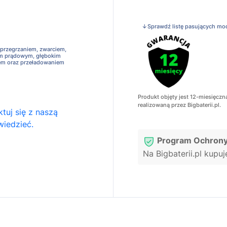
↓Sprawdź listę pasujących mo
 przegrzaniem, zwarciem,
em prądowym, głębokim
em oraz przeładowaniem
Produkt objęty jest 12-miesięczn
realizowaną przez Bigbaterii.pl.
tuj się z naszą
wiedzieć.
Program Ochrony
Na Bigbaterii.pl kupu