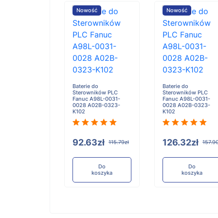
ość
Nowość
Nowość
e do
Baterie do
Baterie do
wników PLC FDK
Sterowników PLC
Sterowników PLC
ctronics
Fanuc A98L-0031-
Fanuc A98L-0031-
379801 PACK
0028 A02B-0323-
0028 A02B-0323-
K102
K102
.32zł
92.63zł
126.32zł
157.90zł
115.79zł
157.9
Do
Do
Do
koszyka
koszyka
koszyka