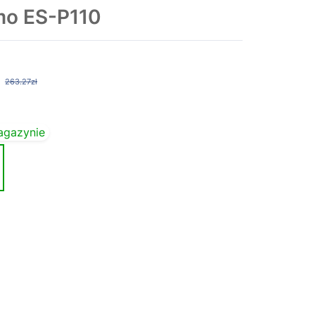
mo ES-P110
263.27zł
agazynie