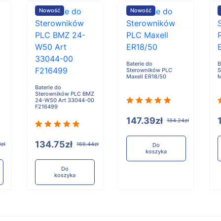
Nowość
Nowość
Baterie do
B
Sterowników PLC
S
Maxell ER18/50
M
Baterie do
Sterowników PLC BMZ
24-W50 Art 33044-00
F216499
147.39zł
184.24zł
134.75zł
0zł
168.44zł
Do
koszyka
Do
koszyka