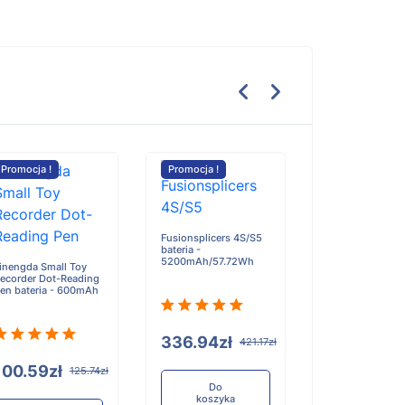
Promocja !
Promocja !
Promocja !
Ezviz DP2C-B/
C/SD7 bateria -
Fusionsplicers 4S/S5
4600mAh/17.4
bateria -
5200mAh/57.72Wh
inengda Small Toy
ecorder Dot-Reading
en bateria - 600mAh
101.05zł
336.94zł
421.17zł
100.59zł
125.74zł
Do
koszyka
Do
koszyka