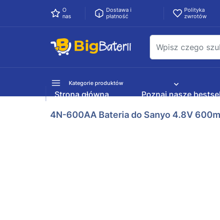
O
Dostawa i
Polityka
nas
płatność
zwrotów
Kategorie produktów
Strona główna
Poznaj nasze bestsel
4N-600AA Bateria do Sanyo 4.8V 600