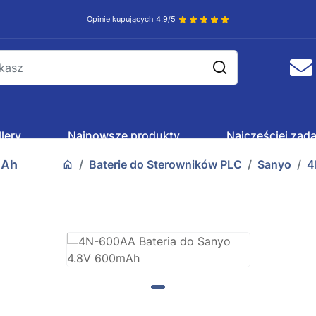
Opinie kupujących 4,9/5
lery
Najnowsze produkty
Najczęściej zad
mAh
Baterie do Sterowników PLC
Sanyo
4