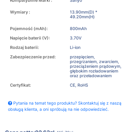
Kompatybilne Marki :
Sanyo
Wymiary :
13.90mm(D) *
49.20mm(H)
Pojemność (mAh):
800mAh
Napięcie baterii (V):
3.70V
Rodzaj baterii:
Li-ion
Zabezpieczenie przed:
przepięciem,
przegrzaniem, zwarciem,
przeciążeniem prądowym,
głębokim rozładowaniem
oraz przeładowaniem
Certyfikat:
CE, RoHS
Pytania na temat tego produktu? Skontaktuj się z naszą
obsługą klienta, a oni spróbują na nie odpowiedzieć.