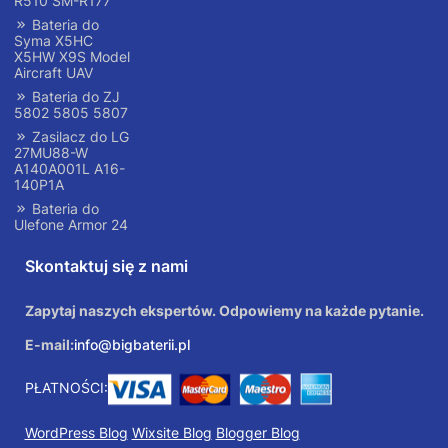
R510 SM-R177
Bateria do
Syma X5HC
X5HW X9S Model
Aircraft UAV
Bateria do ZJ
5802 5805 5807
Zasilacz do LG
27MU88-W
A140A001L A16-
140P1A
Bateria do
Ulefone Armor 24
Skontaktuj się z nami
Zapytaj naszych ekspertów. Odpowiemy na każde pytanie.
E-mail:
info@bigbaterii.pl
PŁATNOŚCI:
WordPress Blog
Wixsite Blog
Blogger Blog