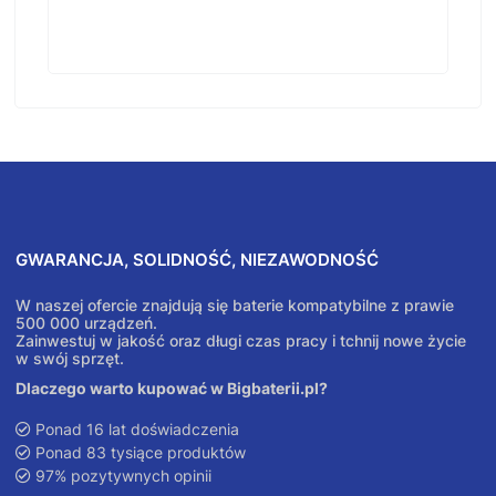
GWARANCJA, SOLIDNOŚĆ, NIEZAWODNOŚĆ
W naszej ofercie znajdują się baterie kompatybilne z prawie
500 000 urządzeń.
Zainwestuj w jakość oraz długi czas pracy i tchnij nowe życie
w swój sprzęt.
Dlaczego warto kupować w Bigbaterii.pl?
Ponad 16 lat doświadczenia
Ponad 83 tysiące produktów
97% pozytywnych opinii