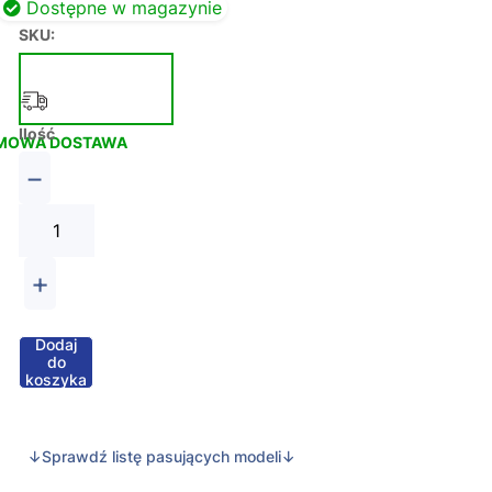
Dostępne w magazynie
SKU:
Ilość
MOWA DOSTAWA
−
+
Dodaj
do
koszyka
↓Sprawdź listę pasujących modeli↓