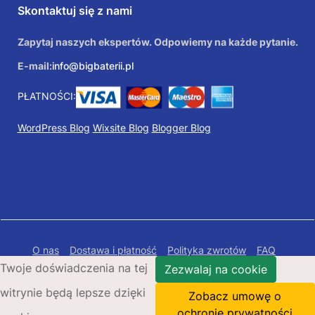
Skontaktuj się z nami
Zapytaj naszych ekspertów. Odpowiemy na każde pytanie.
E-mail:
info@bigbaterii.pl
PŁATNOŚCI:
WordPress Blog
Wixsite Blog
Blogger Blog
O nas
Dostawa i płatność
Polityka zwrotów
FAQ
Twoje doświadczenia na tej
Polityka prywatności
Mapa Strony
Zezwalaj na cookie
witrynie będą lepsze dzięki
Copyright © 2026 Bigbaterii.pl. Wszelkie prawa
Zobacz umowę o
zastrzeżone.
ochronie prywatności