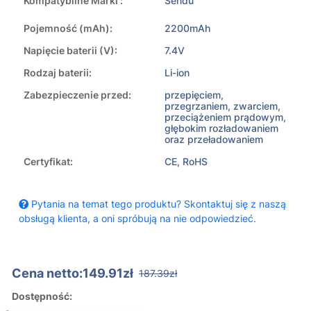
Kompatybilne Marki :
Sendu
Pojemność (mAh):
2200mAh
Napięcie baterii (V):
7.4V
Rodzaj baterii:
Li-ion
Zabezpieczenie przed:
przepięciem,
przegrzaniem, zwarciem,
przeciążeniem prądowym,
głębokim rozładowaniem
oraz przeładowaniem
Certyfikat:
CE, RoHS
Pytania na temat tego produktu? Skontaktuj się z naszą
obsługą klienta, a oni spróbują na nie odpowiedzieć.
Cena netto:149.91zł
187.39zł
Dostępność: