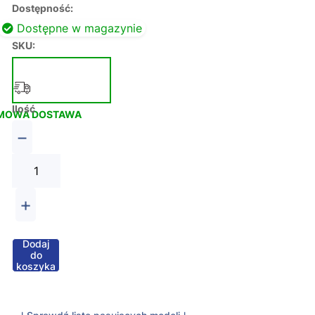
Dostępność:
Dostępne w magazynie
SKU:
Ilość
MOWA DOSTAWA
−
+
Dodaj
do
koszyka