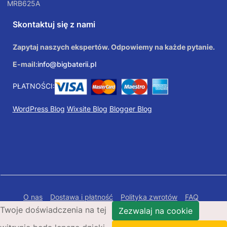
MRB625A
Skontaktuj się z nami
Zapytaj naszych ekspertów. Odpowiemy na każde pytanie.
E-mail:
info@bigbaterii.pl
PŁATNOŚCI:
WordPress Blog
Wixsite Blog
Blogger Blog
O nas
Dostawa i płatność
Polityka zwrotów
FAQ
Twoje doświadczenia na tej
Polityka prywatności
Mapa Strony
Zezwalaj na cookie
Copyright © 2026 Bigbaterii.pl. Wszelkie prawa