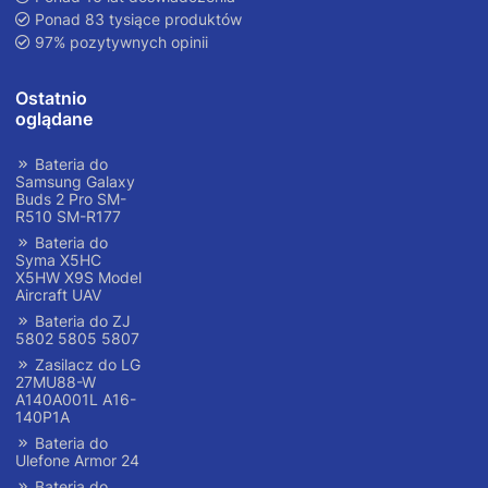
Ponad 83 tysiące produktów
97% pozytywnych opinii
Ostatnio
oglądane
Bateria do
Samsung Galaxy
Buds 2 Pro SM-
R510 SM-R177
Bateria do
Syma X5HC
X5HW X9S Model
Aircraft UAV
Bateria do ZJ
5802 5805 5807
Zasilacz do LG
27MU88-W
A140A001L A16-
140P1A
Bateria do
Ulefone Armor 24
Bateria do