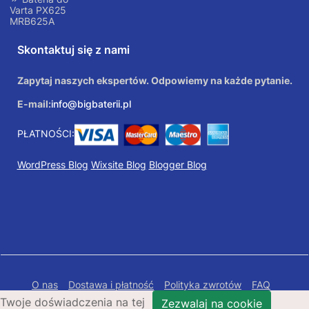
Varta PX625
MRB625A
Skontaktuj się z nami
Zapytaj naszych ekspertów. Odpowiemy na każde pytanie.
E-mail:
info@bigbaterii.pl
PŁATNOŚCI:
WordPress Blog
Wixsite Blog
Blogger Blog
O nas
Dostawa i płatność
Polityka zwrotów
FAQ
Twoje doświadczenia na tej
Polityka prywatności
Mapa Strony
Zezwalaj na cookie