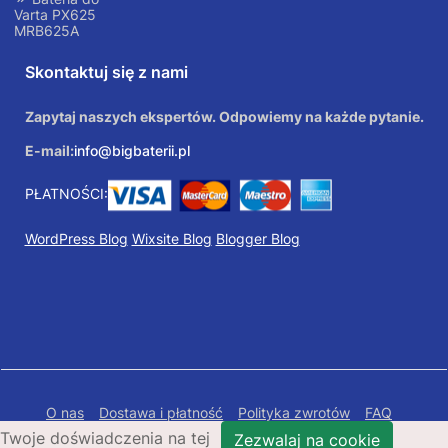
Varta PX625
MRB625A
Skontaktuj się z nami
Zapytaj naszych ekspertów. Odpowiemy na każde pytanie.
E-mail:
info@bigbaterii.pl
PŁATNOŚCI:
WordPress Blog
Wixsite Blog
Blogger Blog
O nas
Dostawa i płatność
Polityka zwrotów
FAQ
Twoje doświadczenia na tej
Polityka prywatności
Mapa Strony
Zezwalaj na cookie