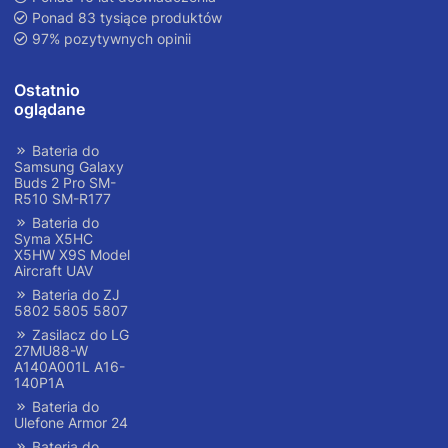
Ponad 83 tysiące produktów
97% pozytywnych opinii
Ostatnio
oglądane
Bateria do
Samsung Galaxy
Buds 2 Pro SM-
R510 SM-R177
Bateria do
Syma X5HC
X5HW X9S Model
Aircraft UAV
Bateria do ZJ
5802 5805 5807
Zasilacz do LG
27MU88-W
A140A001L A16-
140P1A
Bateria do
Ulefone Armor 24
Bateria do