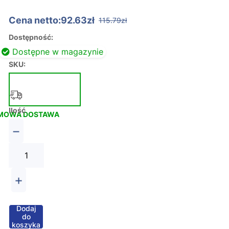
Cena netto:92.63zł
115.79zł
Dostępność:
Dostępne w magazynie
SKU:
Ilość
MOWA DOSTAWA
−
+
Dodaj
do
koszyka