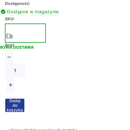
Dostępność:
Dostępne w magazynie
SKU:
Ilość
MOWA DOSTAWA
−
+
Dodaj
do
koszyka