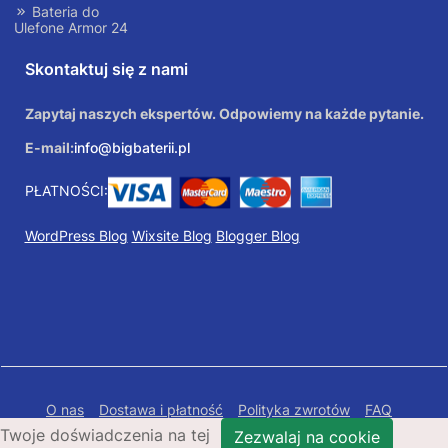
Bateria do
Ulefone Armor 24
Skontaktuj się z nami
Zapytaj naszych ekspertów. Odpowiemy na każde pytanie.
E-mail:
info@bigbaterii.pl
PŁATNOŚCI:
WordPress Blog
Wixsite Blog
Blogger Blog
O nas
Dostawa i płatność
Polityka zwrotów
FAQ
Twoje doświadczenia na tej
Polityka prywatności
Mapa Strony
Zezwalaj na cookie