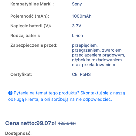
Kompatybilne Marki :
Sony
Pojemność (mAh):
1000mAh
Napięcie baterii (V):
3.7V
Rodzaj baterii:
Li-ion
Zabezpieczenie przed:
przepięciem,
przegrzaniem, zwarciem,
przeciążeniem prądowym,
głębokim rozładowaniem
oraz przeładowaniem
Certyfikat:
CE, RoHS
Pytania na temat tego produktu? Skontaktuj się z naszą
obsługą klienta, a oni spróbują na nie odpowiedzieć.
Cena netto:99.07zł
123.84zł
Dostępność: