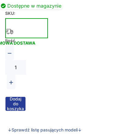
Dostępne w magazynie
SKU:
Ilość
MOWA DOSTAWA
−
+
Dodaj
do
koszyka
↓Sprawdź listę pasujących modeli↓