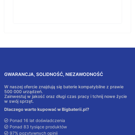
GWARANCJA, SOLIDNOŚĆ, NIEZAWODNOŚĆ
W naszej ofercie znajdują się baterie kompatybilne z prawie
500 000 urządzeń.
Zainwestuj w jakość oraz długi czas pracy i tchnij nowe życie
w swój sprzęt.
Dlaczego warto kupować w Bigbaterii.pl?
Ponad 16 lat doświadczenia
Ponad 83 tysiące produktów
97% pozytywnych opinii