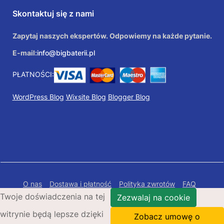
Skontaktuj się z nami
Zapytaj naszych ekspertów. Odpowiemy na każde pytanie.
E-mail:
info@bigbaterii.pl
PŁATNOŚCI:
WordPress Blog
Wixsite Blog
Blogger Blog
O nas
Dostawa i płatność
Polityka zwrotów
FAQ
Twoje doświadczenia na tej
Polityka prywatności
Mapa Strony
Zezwalaj na cookie
witrynie będą lepsze dzięki
Copyright © 2026 Bigbaterii.pl. Wszelkie prawa
Zobacz umowę o
zastrzeżone.