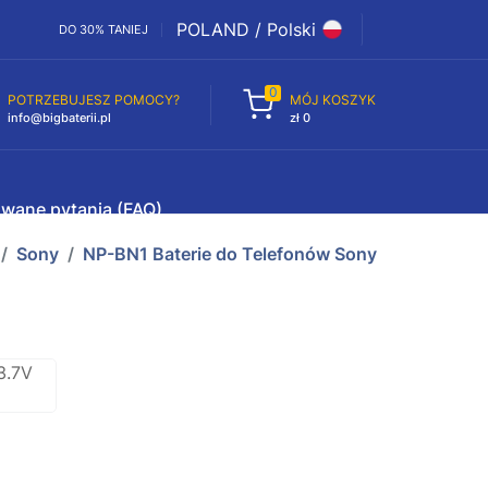
POLAND / Polski
DO 30% TANIEJ
0
POTRZEBUJESZ POMOCY?
MÓJ KOSZYK
info@bigbaterii.pl
zł 0
awane pytania (FAQ)
Sony
NP-BN1 Baterie do Telefonów Sony