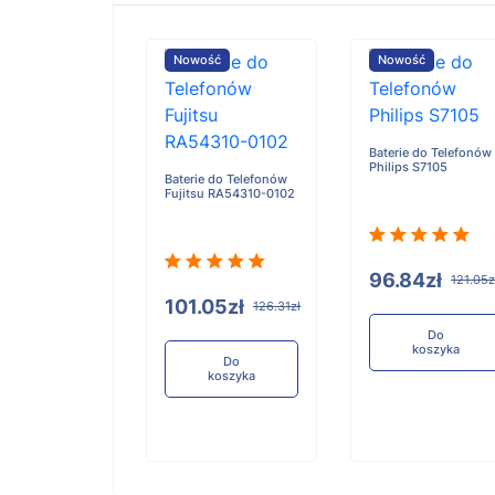
ość
Nowość
Nowość
Baterie do Telefonów
Philips S7105
e do Telefonów
Baterie do Telefonów
u RA54310-0101
Fujitsu RA54310-0102
96.84zł
121.05z
05zł
101.05zł
126.31zł
126.31zł
Do
koszyka
Do
Do
koszyka
koszyka