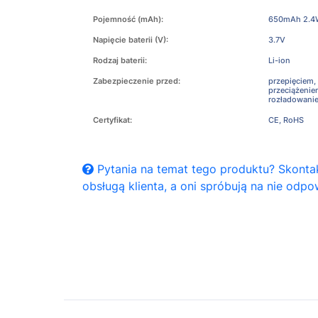
Pojemność (mAh):
650mAh 2.
Napięcie baterii (V):
3.7V
Rodzaj baterii:
Li-ion
Zabezpieczenie przed:
przepięciem,
przeciążeni
rozładowani
Certyfikat:
CE, RoHS
Pytania na temat tego produktu? Skontak
obsługą klienta, a oni spróbują na nie odpo