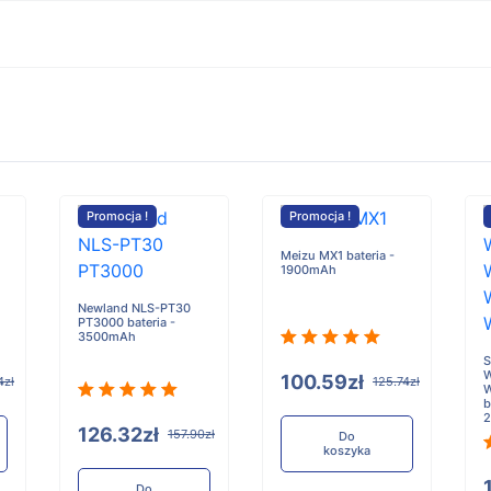
Promocja !
Promocja !
Meizu MX1 bateria -
1900mAh
Newland NLS-PT30
PT3000 bateria -
3500mAh
S
W
100.59zł
4zł
125.74zł
W
b
126.32zł
157.90zł
Do
koszyka
Do