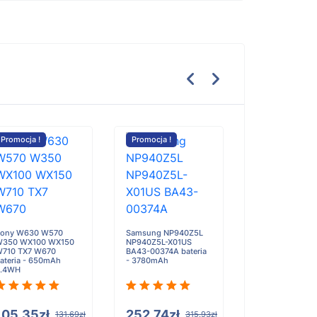
Promocja !
Promocja !
Promocja !
Aton TMBT0511
T0511 bateria -
4500mAh
ony W630 W570
Samsung NP940Z5L
350 WX100 WX150
NP940Z5L-X01US
710 TX7 W670
BA43-00374A bateria
ateria - 650mAh
- 3780mAh
2.4WH
117.90zł
1
105.35zł
252.74zł
131.69zł
315.93zł
Do