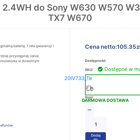
Ah 2.4WH do Sony W630 W570 W
TX7 W670
Cena netto:105.35z
alną baterią. 1 lata gwarancji i
ziej przystępnej cenie.
Dostępność:
akumulatorka w dowolnym
Dostępne w m
SKU:
20IV733_Te
Ilość
DARMOWA DOSTAWA
−
elefonów
Dodaj
+
do