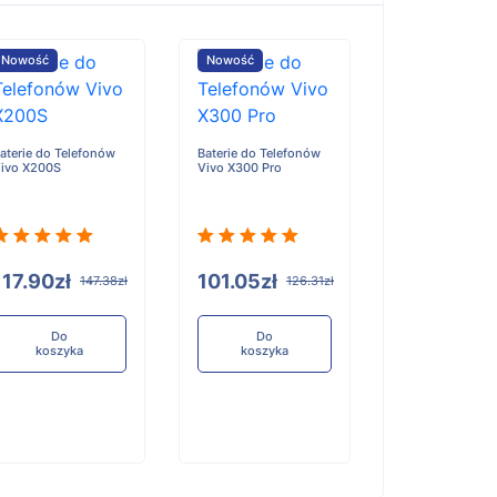
Nowość
Nowość
Nowość
aterie do Telefonów
Baterie do Telefonów
Baterie do Tele
ivo X200S
Vivo X300 Pro
Honor X6D
117.90zł
101.05zł
96.84zł
147.38zł
126.31zł
12
Do
Do
Do
koszyka
koszyka
koszyka