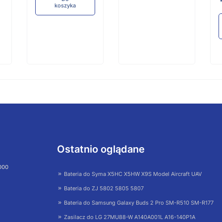
koszyka
Ostatnio oglądane
 000
Bateria do Syma X5HC X5HW X9S Model Aircraft UAV
Bateria do ZJ 5802 5805 5807
Bateria do Samsung Galaxy Buds 2 Pro SM-R510 SM-R177
Zasilacz do LG 27MU88-W A140A001L A16-140P1A