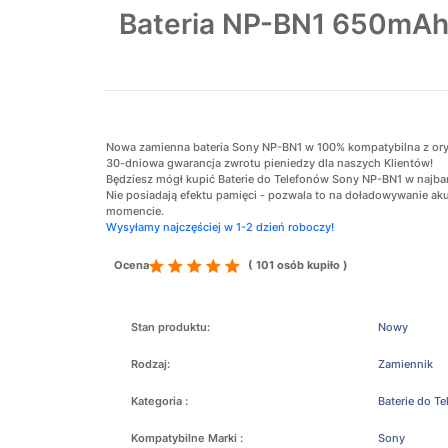
Bateria NP-BN1 650m
Nowa zamienna bateria Sony NP-BN1 w 100% kompatybilna z orygin
30-dniowa gwarancja zwrotu pieniedzy dla naszych Klientów!
Będziesz mógł kupić Baterie do Telefonów Sony NP-BN1 w najbard
Nie posiadają efektu pamięci - pozwala to na doładowywanie 
momencie.
Wysyłamy najczęściej w 1-2 dzień roboczy!
Ocena
( 101 osób kupiło )
Stan produktu:
Nowy
Rodzaj:
Zamiennik
Kategoria :
Baterie do T
Kompatybilne Marki :
Sony