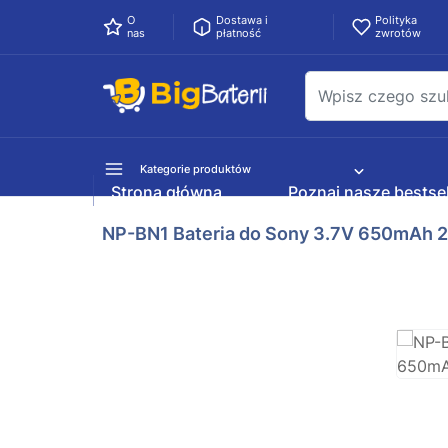
O
Dostawa i
Polityka
nas
płatność
zwrotów
Kategorie produktów
Strona główna
Poznaj nasze bestsel
NP-BN1 Bateria do Sony 3.7V 650mAh 