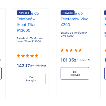
Nowość
Nowość
Baterie do Telefonów
B
Vivo X200
V
Baterie do Telefonów
iHunt Titan P13000
101.05zł
ł
126.31zł
143.17zł
178.96zł
Do
koszyka
Do
koszyka