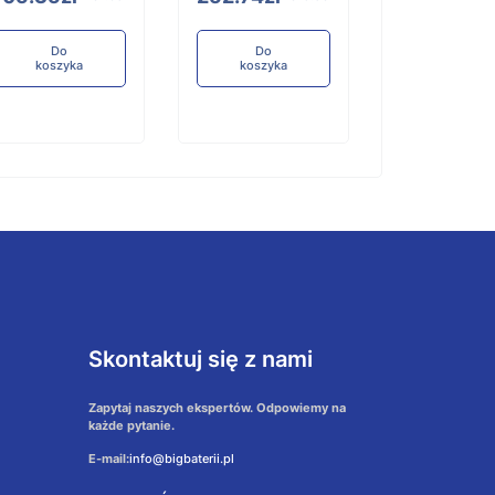
koszyka
Do
Do
koszyka
koszyka
Skontaktuj się z nami
Zapytaj naszych ekspertów. Odpowiemy na
każde pytanie.
E-mail:
info@bigbaterii.pl