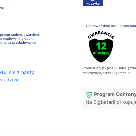
koszyka
4WH
↓Sprawdź listę pasujących mo
 przegrzaniem, zwarciem,
em prądowym, głębokim
em oraz przeładowaniem
Produkt objęty jest 12-miesięczn
tuj się z naszą
realizowaną przez Bigbaterii.pl.
wiedzieć.
Program Ochrony
Na Bigbaterii.pl kupu