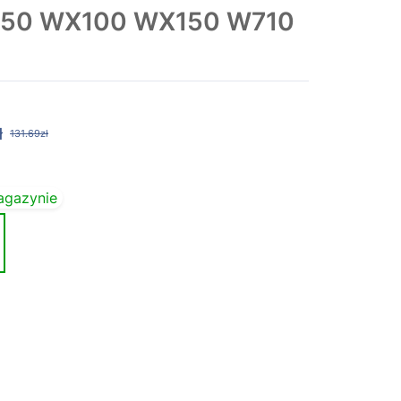
350 WX100 WX150 W710
ł
131.69zł
agazynie