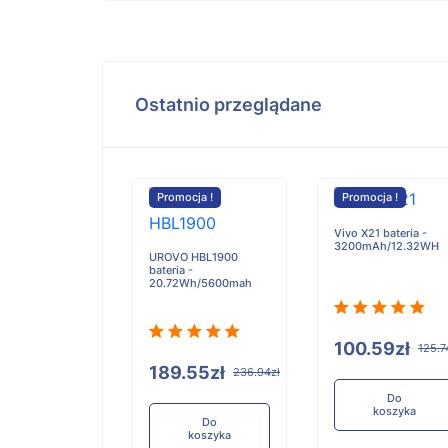
Ostatnio przeglądane
cja !
Promocja !
Promocja !
Vivo X21 bateria -
3200mAh/12.32WH
UROVO HBL1900
bateria -
TMBT051120
20.72Wh/5600mah
bateria -
mAh
100.59zł
125.7
189.55zł
236.94zł
90zł
147.38zł
Do
koszyka
Do
koszyka
Do