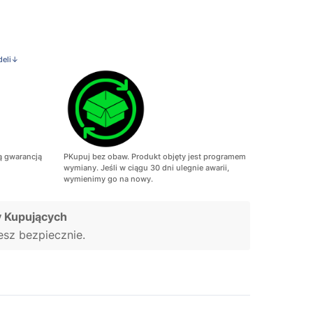
deli↓
ą gwarancją
PKupuj bez obaw. Produkt objęty jest programem
wymiany. Jeśli w ciągu 30 dni ulegnie awarii,
wymienimy go na nowy.
 Kupujących
jesz bezpiecznie.