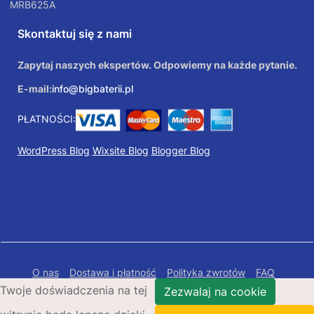
MRB625A
Skontaktuj się z nami
Zapytaj naszych ekspertów. Odpowiemy na każde pytanie.
E-mail:
info@bigbaterii.pl
PŁATNOŚCI:
WordPress Blog
Wixsite Blog
Blogger Blog
O nas
Dostawa i płatność
Polityka zwrotów
FAQ
Twoje doświadczenia na tej
Polityka prywatności
Mapa Strony
Zezwalaj na cookie
Copyright © 2026 Bigbaterii.pl. Wszelkie prawa