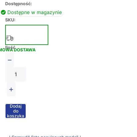
Dostępność:
Dostępne w magazynie
SKU:
Ilość
MOWA DOSTAWA
−
+
Dodaj
do
koszyka