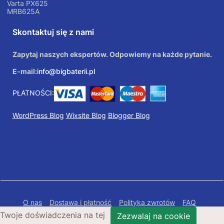
Varta PX625
MRB625A
Skontaktuj się z nami
Zapytaj naszych ekspertów. Odpowiemy na każde pytanie.
E-mail:
info@bigbaterii.pl
PŁATNOŚCI:
WordPress Blog
Wixsite Blog
Blogger Blog
O nas
Dostawa i płatność
Polityka zwrotów
FAQ
Twoje doświadczenia na tej
Polityka prywatności
Mapa Strony
Zezwalaj na cookie