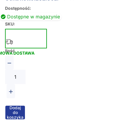
Dostępność:
Dostępne w magazynie
SKU:
Ilość
MOWA DOSTAWA
−
+
Dodaj
do
koszyka