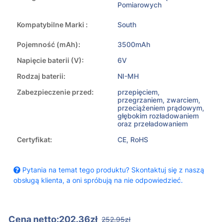
Pomiarowych
Kompatybilne Marki :
South
Pojemność (mAh):
3500mAh
Napięcie baterii (V):
6V
Rodzaj baterii:
NI-MH
Zabezpieczenie przed:
przepięciem,
przegrzaniem, zwarciem,
przeciążeniem prądowym,
głębokim rozładowaniem
oraz przeładowaniem
Certyfikat:
CE, RoHS
Pytania na temat tego produktu? Skontaktuj się z naszą
obsługą klienta, a oni spróbują na nie odpowiedzieć.
Cena netto:202.36zł
252.95zł