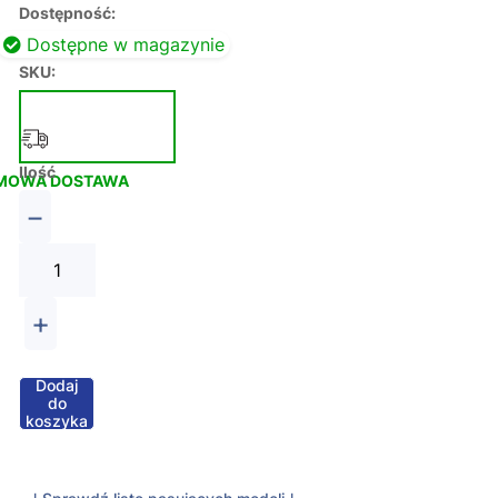
Dostępność:
Dostępne w magazynie
SKU:
Ilość
MOWA DOSTAWA
−
+
Dodaj
do
koszyka