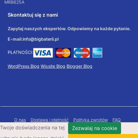
MRB625A
Skontaktuj się z nami
Zapytaj naszych ekspertów. Odpowiemy na każde pytanie.
E-mail:
info@bigbaterii.pl
PŁATNOŚCI:
WordPress Blog
Wixsite Blog
Blogger Blog
O nas
Dostawa i płatność
Polityka zwrotów
FAQ
Twoje doświadczenia na tej
Polityka prywatności
Mapa Strony
Zezwalaj na cookie
Copyright © 2026 Bigbaterii.pl. Wszelkie prawa