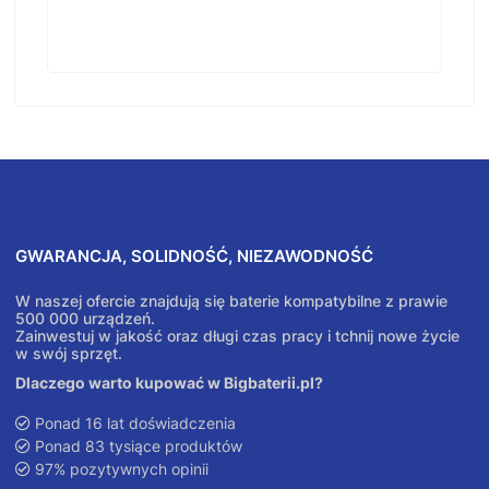
GWARANCJA, SOLIDNOŚĆ, NIEZAWODNOŚĆ
W naszej ofercie znajdują się baterie kompatybilne z prawie
500 000 urządzeń.
Zainwestuj w jakość oraz długi czas pracy i tchnij nowe życie
w swój sprzęt.
Dlaczego warto kupować w Bigbaterii.pl?
Ponad 16 lat doświadczenia
Ponad 83 tysiące produktów
97% pozytywnych opinii