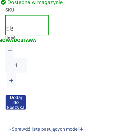
Dostępne w magazynie
SKU:
Ilość
MOWA DOSTAWA
−
+
Dodaj
do
koszyka
↓Sprawdź listę pasujących modeli↓