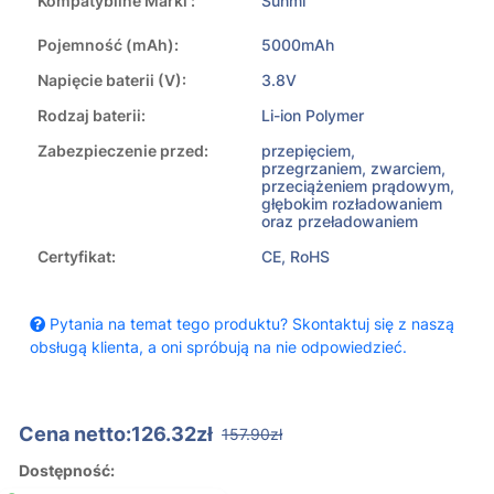
Kompatybilne Marki :
Sunmi
Pojemność (mAh):
5000mAh
Napięcie baterii (V):
3.8V
Rodzaj baterii:
Li-ion Polymer
Zabezpieczenie przed:
przepięciem,
przegrzaniem, zwarciem,
przeciążeniem prądowym,
głębokim rozładowaniem
oraz przeładowaniem
Certyfikat:
CE, RoHS
Pytania na temat tego produktu? Skontaktuj się z naszą
obsługą klienta, a oni spróbują na nie odpowiedzieć.
Cena netto:126.32zł
157.90zł
Dostępność: