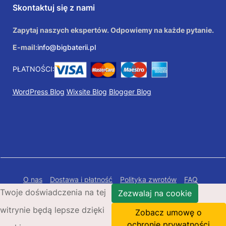
Skontaktuj się z nami
Zapytaj naszych ekspertów. Odpowiemy na każde pytanie.
E-mail:
info@bigbaterii.pl
PŁATNOŚCI:
WordPress Blog
Wixsite Blog
Blogger Blog
O nas
Dostawa i płatność
Polityka zwrotów
FAQ
Twoje doświadczenia na tej
Polityka prywatności
Mapa Strony
Zezwalaj na cookie
witrynie będą lepsze dzięki
Copyright © 2026 Bigbaterii.pl. Wszelkie prawa
Zobacz umowę o
zastrzeżone.
ochronie prywatności