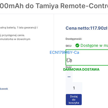
000mAh do Tamiya Remote-Contro
Cena netto:117.90zł
ą baterią. 1 lata gwarancji i
 przystępnej cenie.
Dostępność:
akumulatorka w dowolnym
Dostępne w m
SKU:
ECN179M6Y-Ca
Ilość
DARMOWA DOSTAWA
−
abawek
Dodaj
+
do
koszyka