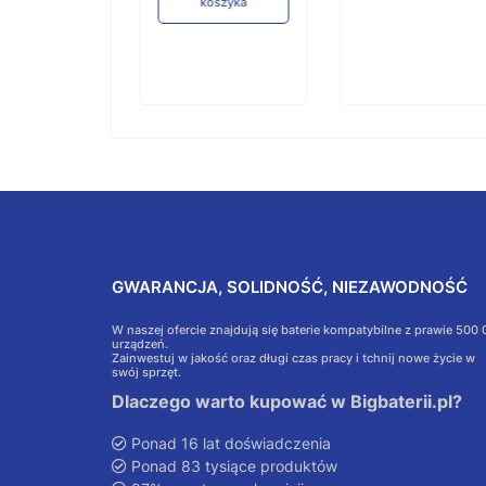
koszyka
GWARANCJA, SOLIDNOŚĆ, NIEZAWODNOŚĆ
W naszej ofercie znajdują się baterie kompatybilne z prawie 500
urządzeń.
Zainwestuj w jakość oraz długi czas pracy i tchnij nowe życie w
swój sprzęt.
Dlaczego warto kupować w Bigbaterii.pl?
Ponad 16 lat doświadczenia
Ponad 83 tysiące produktów