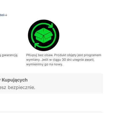
deli↓
ą gwarancją
PKupuj bez obaw. Produkt objęty jest programem
wymiany. Jeśli w ciągu 30 dni ulegnie awarii,
wymienimy go na nowy.
 Kupujących
jesz bezpiecznie.