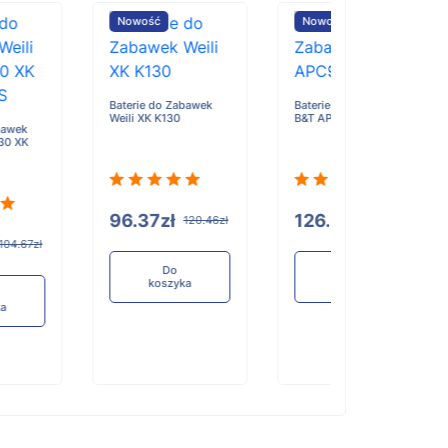
Nowość
Nowość
Nowość
aterie do Zabawek
Baterie do Zabawek
Baterie do Zab
eili XK K130
B&T APC9K
Feilun FT010 FT
96.37zł
126.32zł
189.55zł
120.46zł
157.90zł
Do
Do
Do
koszyka
koszyka
koszyka