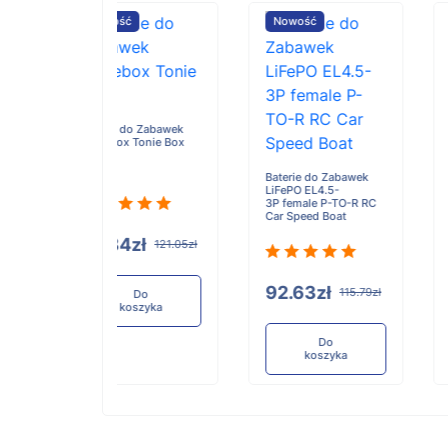
ość
Nowość
Nowość
Baterie do Zabawek
Weili XK K100
e do Zabawek
ox Tonie Box
Baterie do Zabawek
LiFePO EL4.5-
3P female P-TO-R RC
Car Speed Boat
100.59zł
125.7
84zł
121.05zł
Do
koszyka
92.63zł
115.79zł
Do
koszyka
Do
koszyka