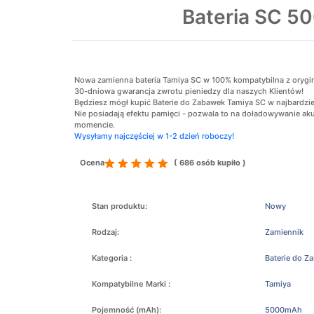
Bateria SC 5
Nowa zamienna bateria Tamiya SC w 100% kompatybilna z oryginaln
30-dniowa gwarancja zwrotu pieniedzy dla naszych Klientów!
Będziesz mógł kupić Baterie do Zabawek Tamiya SC w najbardziej
Nie posiadają efektu pamięci - pozwala to na doładowywanie 
momencie.
Wysyłamy najczęściej w 1-2 dzień roboczy!
Ocena
( 686 osób kupiło )
Stan produktu:
Nowy
Rodzaj:
Zamiennik
Kategoria :
Baterie do Z
Kompatybilne Marki :
Tamiya
Pojemność (mAh):
5000mAh