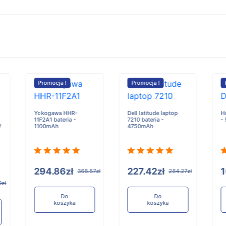
Promocja !
Promocja !
Dell latitude laptop
Hongjie Drone bateria
7210 bateria -
- 500mAh
A
4750mAh
D
227.42zł
100.59zł
57zł
284.27zł
125.74zł
Do
Do
koszyka
koszyka