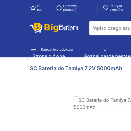
O
Dostawa i
Polityka
nas
płatność
zwrotów
Kategorie produktów
Strona główna
Poznaj nasze bestsel
SC Bateria do Tamiya 7.2V 5000mAh