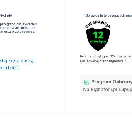
 Hydride
↓Sprawdź listę pasujących mo
 przegrzaniem, zwarciem,
em prądowym, głębokim
em oraz przeładowaniem
Produkt objęty jest 12-miesięczn
tuj się z naszą
realizowaną przez Bigbaterii.pl.
wiedzieć.
Program Ochrony
Na Bigbaterii.pl kupu