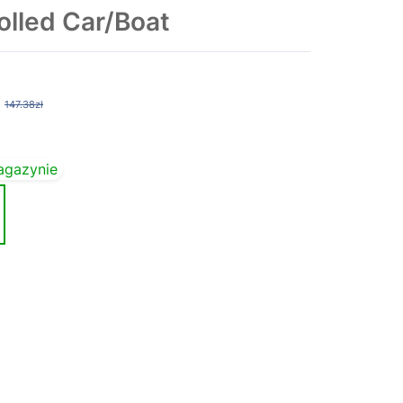
lled Car/Boat
147.38zł
agazynie