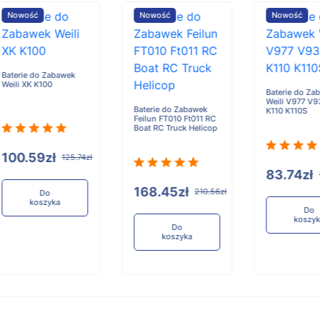
Nowość
Nowość
B
W
Baterie do Zabawek
Weili V977 V930 XK
Baterie do Zabawek
K110 K110S
Feilun FT010 Ft011 RC
Boat RC Truck Helicop
4zł
83.74zł
104.67zł
168.45zł
210.56zł
Do
koszyka
Do
koszyka