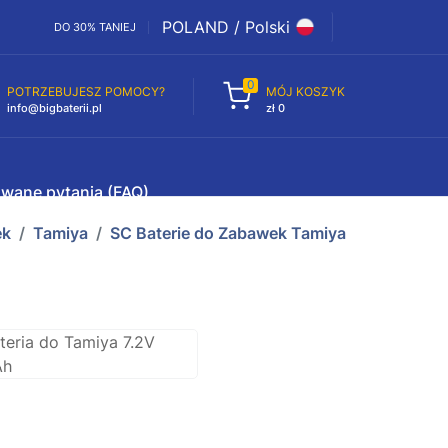
POLAND / Polski
DO 30% TANIEJ
0
POTRZEBUJESZ POMOCY?
MÓJ KOSZYK
info@bigbaterii.pl
zł 0
awane pytania (FAQ)
ek
Tamiya
SC Baterie do Zabawek Tamiya