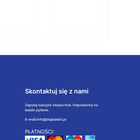
koszyka
Do
koszyka
Skontaktuj się z nami
Zapytaj naszych ekspertów. Odpowiemy na
każde pytanie.
E-mail:
info@bigbaterii.pl
PŁATNOŚCI: