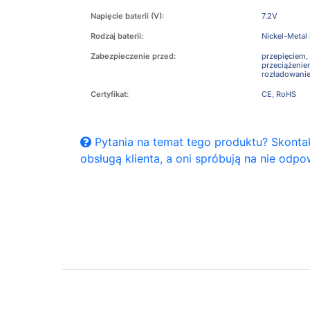
Napięcie baterii (V):
7.2V
Rodzaj baterii:
Nickel-Metal
Zabezpieczenie przed:
przepięciem,
przeciążeni
rozładowani
Certyfikat:
CE, RoHS
Pytania na temat tego produktu? Skontak
obsługą klienta, a oni spróbują na nie odpo