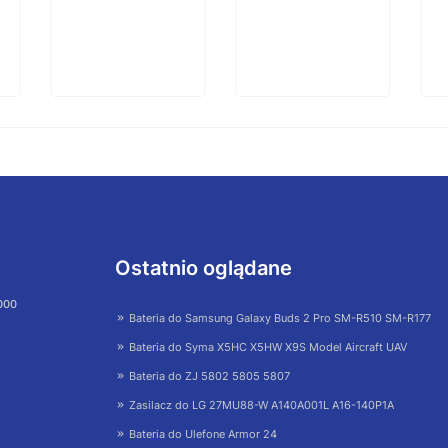
Ostatnio oglądane
 000
Bateria do Samsung Galaxy Buds 2 Pro SM-R510 SM-R177
Bateria do Syma X5HC X5HW X9S Model Aircraft UAV
Bateria do ZJ 5802 5805 5807
Zasilacz do LG 27MU88-W A140A001L A16-140P1A
Bateria do Ulefone Armor 24