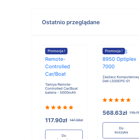
Ostatnio przeglądane
cja !
Promocja !
Promocja !
Yokogawa HHR-
11F2A1 bateria -
Zasilacz Komputerowy
1100mAh
Dell L500EPS-01
a Remote-
lled Car/Boat
a - 5000mAh
294.86zł
368.
568.63zł
710.79zł
90zł
147.38zł
Do
koszyka
Do
koszyka
Do