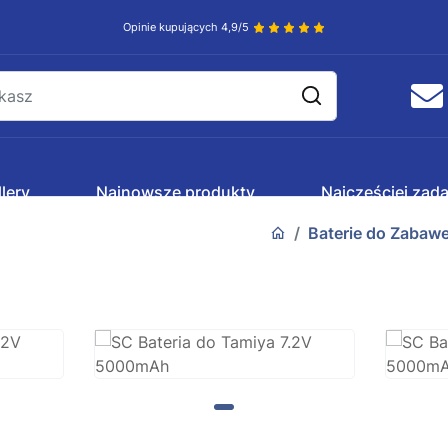
Opinie kupujących 4,9/5
lery
Najnowsze produkty
Najczęściej zad
Baterie do Zabaw