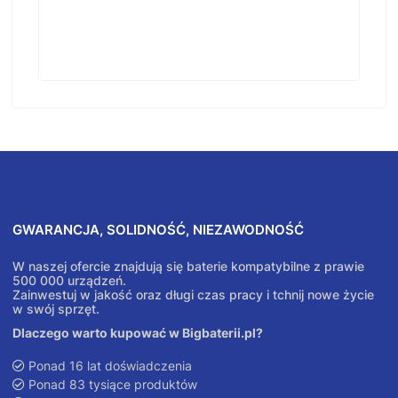
GWARANCJA, SOLIDNOŚĆ, NIEZAWODNOŚĆ
W naszej ofercie znajdują się baterie kompatybilne z prawie
500 000 urządzeń.
Zainwestuj w jakość oraz długi czas pracy i tchnij nowe życie
w swój sprzęt.
Dlaczego warto kupować w Bigbaterii.pl?
Ponad 16 lat doświadczenia
Ponad 83 tysiące produktów