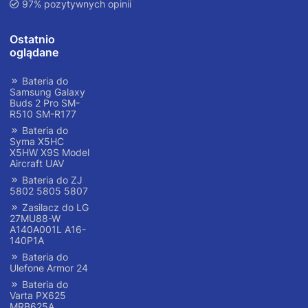
97% pozytywnych opinii
Ostatnio
oglądane
Bateria do
Samsung Galaxy
Buds 2 Pro SM-
R510 SM-R177
Bateria do
Syma X5HC
X5HW X9S Model
Aircraft UAV
Bateria do ZJ
5802 5805 5807
Zasilacz do LG
27MU88-W
A140A001L A16-
140P1A
Bateria do
Ulefone Armor 24
Bateria do
Varta PX625
MRB625A