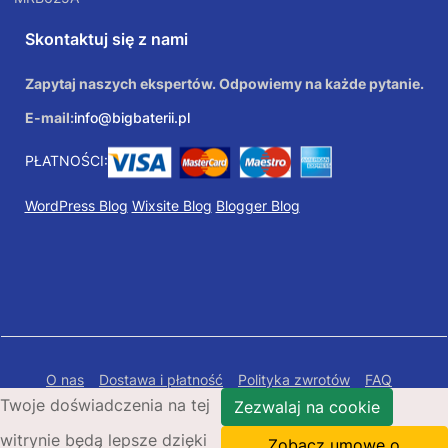
Skontaktuj się z nami
Zapytaj naszych ekspertów. Odpowiemy na każde pytanie.
E-mail:
info@bigbaterii.pl
PŁATNOŚCI:
WordPress Blog
Wixsite Blog
Blogger Blog
O nas
Dostawa i płatność
Polityka zwrotów
FAQ
Twoje doświadczenia na tej
Polityka prywatności
Mapa Strony
Zezwalaj na cookie
witrynie będą lepsze dzięki
Copyright © 2026 Bigbaterii.pl. Wszelkie prawa
Zobacz umowę o