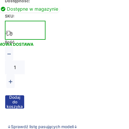
Dostępność:
Dostępne w magazynie
SKU:
Ilość
MOWA DOSTAWA
−
+
Dodaj
do
koszyka
↓Sprawdź listę pasujących modeli↓