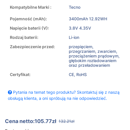
Kompatybilne Marki :
Tecno
Pojemność (mAh):
3400mAh 12.92WH
Napięcie baterii (V):
3.8V 4.35V
Rodzaj baterii:
Li-ion
Zabezpieczenie przed:
przepięciem,
przegrzaniem, zwarciem,
przeciążeniem prądowym,
głębokim rozładowaniem
oraz przeładowaniem
Certyfikat:
CE, RoHS
Pytania na temat tego produktu? Skontaktuj się z naszą
obsługą klienta, a oni spróbują na nie odpowiedzieć.
Cena netto:105.77zł
132.21zł