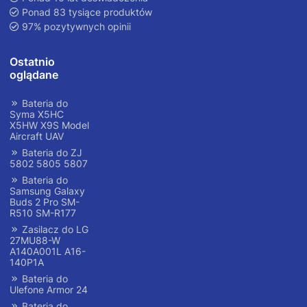
Ponad 83 tysiące produktów
97% pozytywnych opinii
Ostatnio
oglądane
Bateria do
Syma X5HC
X5HW X9S Model
Aircraft UAV
Bateria do ZJ
5802 5805 5807
Bateria do
Samsung Galaxy
Buds 2 Pro SM-
R510 SM-R177
Zasilacz do LG
27MU88-W
A140A001L A16-
140P1A
Bateria do
Ulefone Armor 24
Bateria do