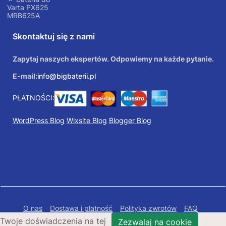
Varta PX625
MRB625A
Skontaktuj się z nami
Zapytaj naszych ekspertów. Odpowiemy na każde pytanie.
E-mail:
info@bigbaterii.pl
PŁATNOŚCI:
WordPress Blog
Wixsite Blog
Blogger Blog
O nas
Dostawa i płatność
Polityka zwrotów
FAQ
Twoje doświadczenia na tej
Polityka prywatności
Mapa Strony
Zezwalaj na cookie