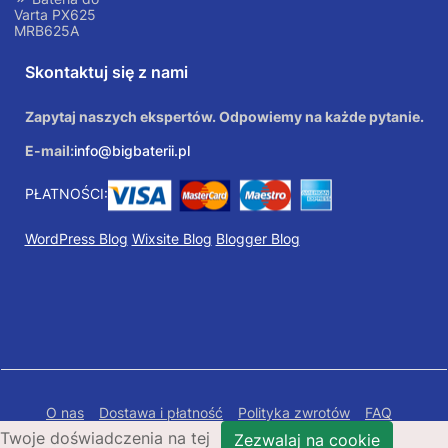
Varta PX625
MRB625A
Skontaktuj się z nami
Zapytaj naszych ekspertów. Odpowiemy na każde pytanie.
E-mail:
info@bigbaterii.pl
PŁATNOŚCI:
WordPress Blog
Wixsite Blog
Blogger Blog
O nas
Dostawa i płatność
Polityka zwrotów
FAQ
Twoje doświadczenia na tej
Polityka prywatności
Mapa Strony
Zezwalaj na cookie