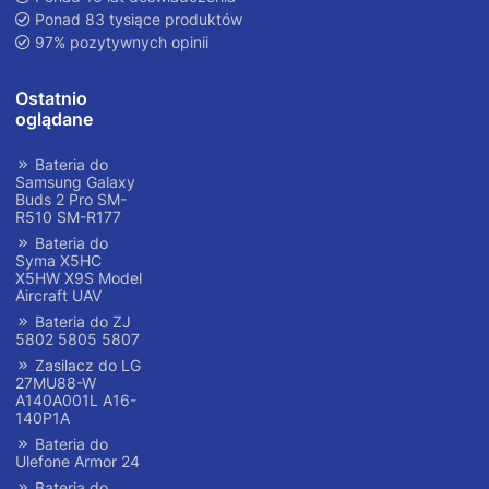
Ponad 83 tysiące produktów
97% pozytywnych opinii
Ostatnio
oglądane
Bateria do
Samsung Galaxy
Buds 2 Pro SM-
R510 SM-R177
Bateria do
Syma X5HC
X5HW X9S Model
Aircraft UAV
Bateria do ZJ
5802 5805 5807
Zasilacz do LG
27MU88-W
A140A001L A16-
140P1A
Bateria do
Ulefone Armor 24
Bateria do