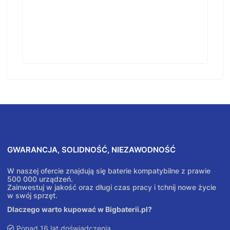
GWARANCJA, SOLIDNOŚĆ, NIEZAWODNOŚĆ
W naszej ofercie znajdują się baterie kompatybilne z prawie
500 000 urządzeń.
Zainwestuj w jakość oraz długi czas pracy i tchnij nowe życie
w swój sprzęt.
Dlaczego warto kupować w Bigbaterii.pl?
Ponad 16 lat doświadczenia