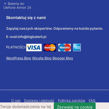
Bateria do
Ulefone Armor 24
Skontaktuj się z nami
Zapytaj naszych ekspertów. Odpowiemy na każde pytanie.
E-mail:
info@bigbaterii.pl
PŁATNOŚCI:
WordPress Blog
Wixsite Blog
Blogger Blog
O nas
Dostawa i płatność
Polityka zwrotów
FAQ
Twoje doświadczenia na tej
Polityka prywatności
Mapa Strony
Zezwalaj na cookie