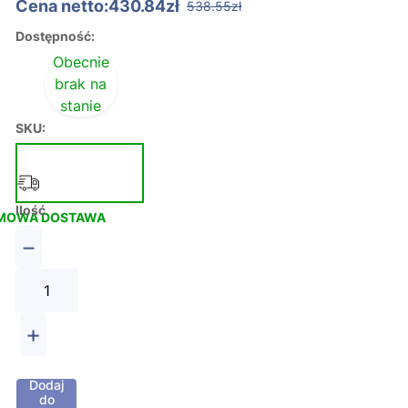
Cena netto:430.84zł
538.55zł
Dostępność:
Obecnie
brak na
stanie
SKU:
Ilość
MOWA DOSTAWA
−
+
Dodaj
do