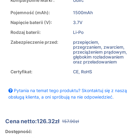
Kompatybilne Marki :
Udirc
Pojemność (mAh):
1500mAh
Napięcie baterii (V):
3.7V
Rodzaj baterii:
Li-Po
Zabezpieczenie przed:
przepięciem,
przegrzaniem, zwarciem,
przeciążeniem prądowym,
głębokim rozładowaniem
oraz przeładowaniem
Certyfikat:
CE, RoHS
Pytania na temat tego produktu? Skontaktuj się z naszą
obsługą klienta, a oni spróbują na nie odpowiedzieć.
Cena netto:126.32zł
157.90zł
Dostępność: