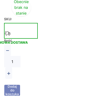
Obecnie
brak na
stanie
SKU:
Ilość
MOWA DOSTAWA
−
+
Dodaj
do
koszyka