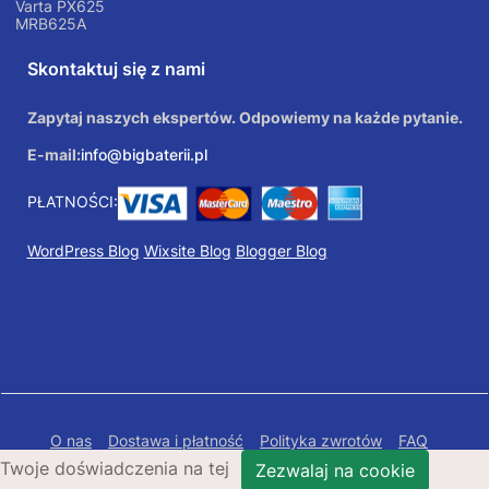
Varta PX625
MRB625A
Skontaktuj się z nami
Zapytaj naszych ekspertów. Odpowiemy na każde pytanie.
E-mail:
info@bigbaterii.pl
PŁATNOŚCI:
WordPress Blog
Wixsite Blog
Blogger Blog
O nas
Dostawa i płatność
Polityka zwrotów
FAQ
Twoje doświadczenia na tej
Polityka prywatności
Mapa Strony
Zezwalaj na cookie