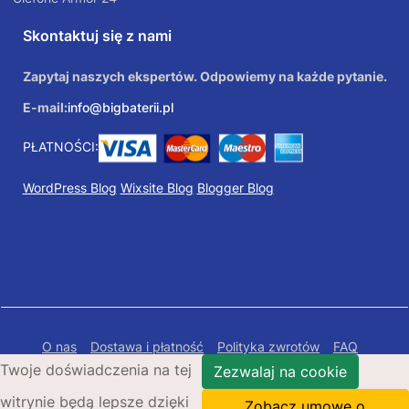
Skontaktuj się z nami
Zapytaj naszych ekspertów. Odpowiemy na każde pytanie.
E-mail:
info@bigbaterii.pl
PŁATNOŚCI:
WordPress Blog
Wixsite Blog
Blogger Blog
O nas
Dostawa i płatność
Polityka zwrotów
FAQ
Twoje doświadczenia na tej
Polityka prywatności
Mapa Strony
Zezwalaj na cookie
witrynie będą lepsze dzięki
Copyright © 2026 Bigbaterii.pl. Wszelkie prawa
Zobacz umowę o