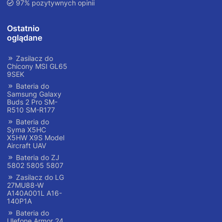
97% pozytywnych opinii
Ostatnio
oglądane
Zasilacz do
Chicony MSI GL65
9SEK
Bateria do
Samsung Galaxy
Buds 2 Pro SM-
R510 SM-R177
Bateria do
Syma X5HC
X5HW X9S Model
Aircraft UAV
Bateria do ZJ
5802 5805 5807
Zasilacz do LG
27MU88-W
A140A001L A16-
140P1A
Bateria do
Ulefone Armor 24