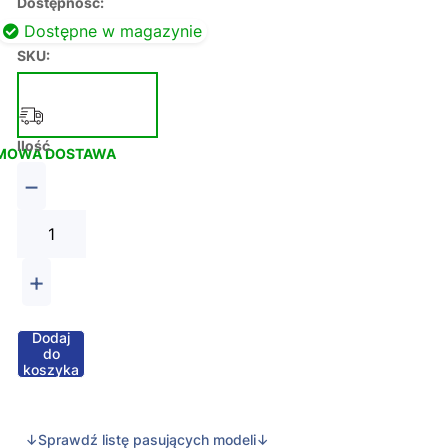
Dostępność:
Dostępne w magazynie
SKU:
Ilość
MOWA DOSTAWA
−
+
Dodaj
do
koszyka
↓Sprawdź listę pasujących modeli↓