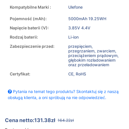
Kompatybilne Marki :
Ulefone
Pojemność (mAh):
5000mAh 19.25WH
Napięcie baterii (V):
3.85V 4.4V
Rodzaj baterii:
Li-ion
Zabezpieczenie przed:
przepięciem,
przegrzaniem, zwarciem,
przeciążeniem prądowym,
głębokim rozładowaniem
oraz przeładowaniem
Certyfikat:
CE, RoHS
Pytania na temat tego produktu? Skontaktuj się z naszą
obsługą klienta, a oni spróbują na nie odpowiedzieć.
Cena netto:131.38zł
164.22zł