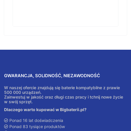
GWARANCJA, SOLIDNOŚĆ, NIEZAWODNOŚĆ
W naszej ofercie znajdują się baterie kompatybilne z prawie
500 000 urządzeń.
Zainwestuj w jakość oraz długi czas pracy i tchnij nowe życie
w swój sprzęt.
Dlaczego warto kupować w Bigbaterii.pl?
Ponad 16 lat doświadczenia
Ponad 83 tysiące produktów