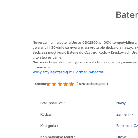
Bate
Nowa zamienna bateria Urovo CBK2800 w 100% kompatybilna z ory
gwarancji i 30-dniowa gwarancja zwrotu pieniedzy dla naszych 
Będziesz mógł kupić Baterie do Czytniki Kodów Kreskowych Ur
przystępnej cenie.
Nie posiadają efektu pamięci - pozwala to na doładowywanie 
momencie.
Wysyłamy najczęściej w 1-2 dzień roboczy!
Ocena
( 879 osób kupiło )
Stan produktu:
Nowy
Rodzaj:
Zamiennik
Kategoria :
Baterie do C
Kompatybilne Marki :
Urovo