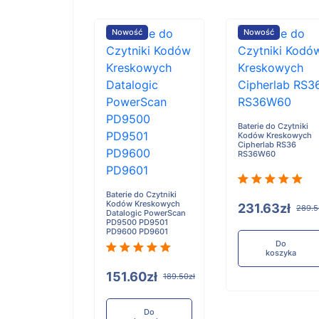
ość
Nowość
Nowość
Baterie do Czytniki
Kodów Kreskowych
Cipherlab RS36
RS36W60
e do Czytniki
 Kreskowych
ogic PM9500
1 PBT9500
Baterie do Czytniki
Kodów Kreskowych
231.63zł
289.5
Datalogic PowerScan
PD9500 PD9501
PD9600 PD9601
.72zł
242.15zł
Do
koszyka
151.60zł
189.50zł
Do
koszyka
Do