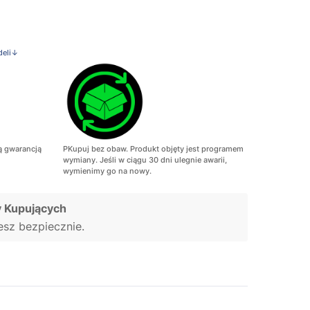
deli↓
ą gwarancją
PKupuj bez obaw. Produkt objęty jest programem
wymiany. Jeśli w ciągu 30 dni ulegnie awarii,
wymienimy go na nowy.
 Kupujących
jesz bezpiecznie.