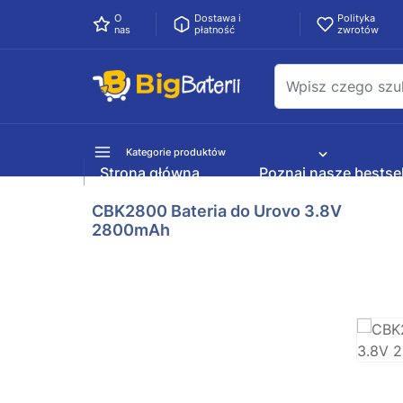
O
Dostawa i
Polityka
nas
płatność
zwrotów
Kategorie produktów
Strona główna
Poznaj nasze bestsel
CBK2800 Bateria do Urovo 3.8V
2800mAh