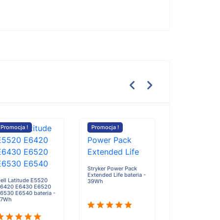
Promocja !
Promocja !
Promocja !
Dahua DH-TPC
bateria - 3250
Stryker Power Pack
Extended Life bateria -
ell Latitude E5520
39Wh
6420 E6430 E6520
6530 E6540 bateria -
97Wh
117.90zł
1