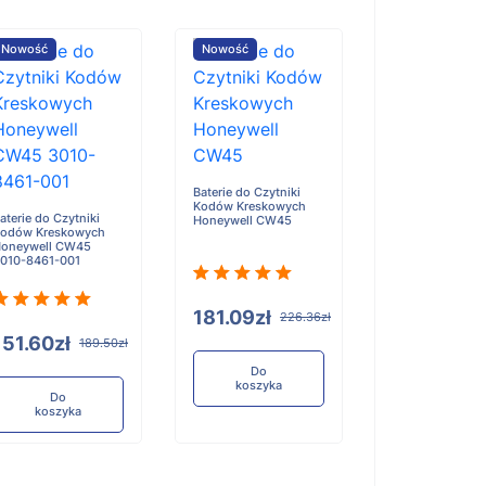
Nowość
Nowość
Nowość
Baterie do Czytn
Kodów Kreskow
Baterie do Czytniki
Cipherlab RK25
Kodów Kreskowych
aterie do Czytniki
Honeywell CW45
odów Kreskowych
oneywell CW45
010-8461-001
197.94zł
181.09zł
226.36zł
151.60zł
189.50zł
Do
koszyka
Do
koszyka
Do
koszyka