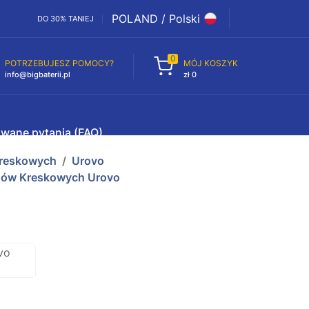
POLAND / Polski
DO 30% TANIEJ
0
POTRZEBUJESZ POMOCY?
MÓJ KOSZYK
info@bigbaterii.pl
zł 0
awane pytania (FAQ)
Kreskowych
Urovo
odów Kreskowych Urovo