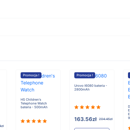
Promocja !
Promocja !
Urovo I6080 bateria -
2800mAh
HS Children's
Telephone Watch
D
bateria - 500mAh
E
E
163.56zł
204.45zł
4zł