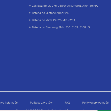
Zasilacz do LG 27MU88-W A140A001L A16-140P1A
Bateria do Ulefone Armor 24
Bateria do Varta PX625 MRB625A
Bateria do Samsung SM-J510 j5109 j5108 J5
wa i płatność
Polityka zwrotów
FAQ
Polityka prywatności
Copyright © 2026 Bigbaterii.pl. Wszelkie prawa zastrzeżone.