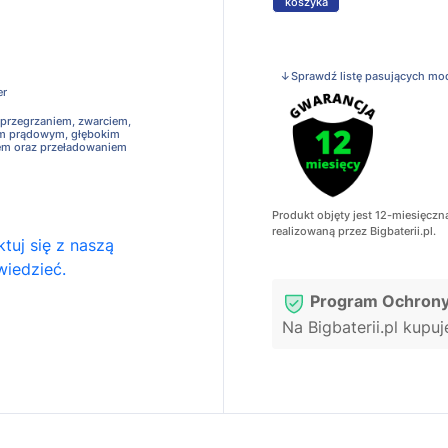
koszyka
↓Sprawdź listę pasujących mo
er
 przegrzaniem, zwarciem,
em prądowym, głębokim
em oraz przeładowaniem
Produkt objęty jest 12-miesięczn
realizowaną przez Bigbaterii.pl.
tuj się z naszą
wiedzieć.
Program Ochrony
Na Bigbaterii.pl kupu