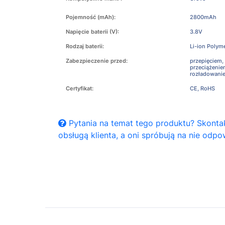
Pojemność (mAh):
2800mAh
Napięcie baterii (V):
3.8V
Rodzaj baterii:
Li-ion Polym
Zabezpieczenie przed:
przepięciem,
przeciążeni
rozładowani
Certyfikat:
CE, RoHS
Pytania na temat tego produktu? Skontak
obsługą klienta, a oni spróbują na nie odpo