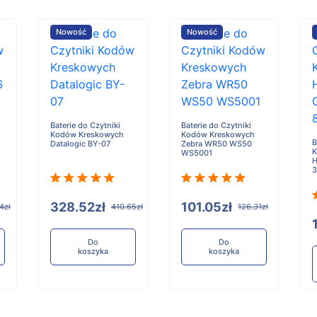
Nowość
Nowość
Baterie do Czytniki
Baterie do Czytniki
Kodów Kreskowych
Kodów Kreskowych
B
Datalogic BY-07
Zebra WR50 WS50
K
WS5001
H
3
328.52zł
101.05zł
4zł
410.65zł
126.31zł
Do
Do
koszyka
koszyka