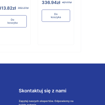
336.94zł
421.17zł
313.82zł
392.27zł
Do
koszyka
Do
koszyka
Do
koszyka
Skontaktuj się z nami
Zapytaj naszych ekspertów. Odpowiemy na
każde pytanie.