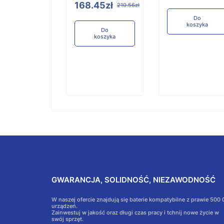
168.45zł
210.56zł
Do
Do
koszyka
koszyka
Do
koszyka
GWARANCJA, SOLIDNOŚĆ, NIEZAWODNOŚĆ
W naszej ofercie znajdują się baterie kompatybilne z prawie 500
urządzeń.
Zainwestuj w jakość oraz długi czas pracy i tchnij nowe życie w
swój sprzęt.