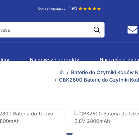
Opinie kupujących 4,9/5
lery
Najnowsze produkty
Najczęściej zad
Baterie do Czytniki Kodów 
CBK2800 Baterie do Czytniki K