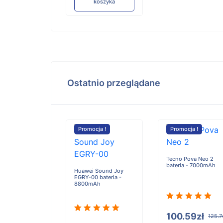
koszyka
Ostatnio przeglądane
cja !
Promocja !
Promocja !
 DH-TPC-HT20
Tecno Pova Neo 2
a - 3250mAh
bateria - 7000mAh
Huawei Sound Joy
EGRY-00 bateria -
8800mAh
90zł
100.59zł
147.38zł
125.7