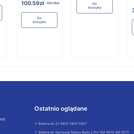
100.59zł
125.74zł
Do
koszyka
Do
koszyka
Ostatnio oglądane
 000
Bateria do ZJ 5802 5805 5807
Bateria do Samsung Galaxy Buds 2 Pro SM-R510 SM-R177