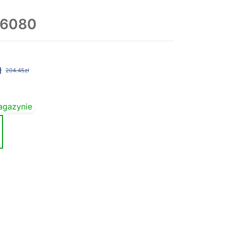
I6080
ł
204.45zł
agazynie