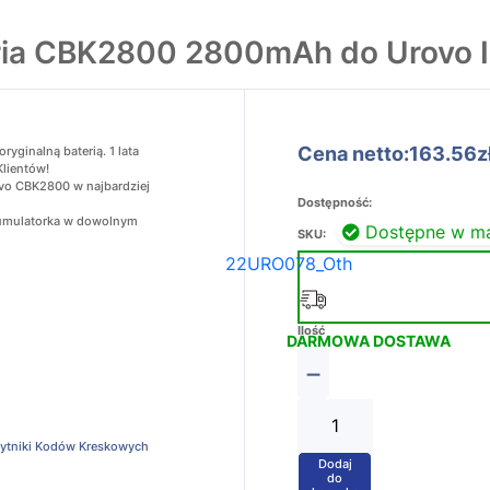
ria CBK2800 2800mAh do Urovo 
Cena netto:163.56z
ginalną baterią. 1 lata
Klientów!
ovo CBK2800 w najbardziej
Dostępność:
akumulatorka w dowolnym
Dostępne w m
SKU:
22URO078_Oth
Ilość
DARMOWA DOSTAWA
−
zytniki Kodów Kreskowych
Dodaj
+
do