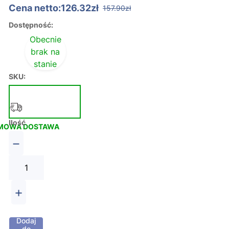
Cena netto:126.32zł
157.90zł
Dostępność:
Obecnie
brak na
stanie
SKU:
Ilość
MOWA DOSTAWA
−
+
Dodaj
do