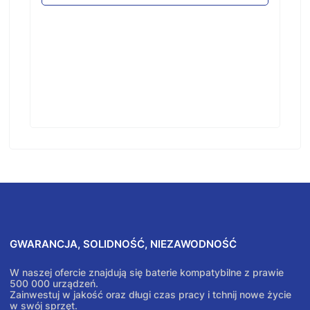
GWARANCJA, SOLIDNOŚĆ, NIEZAWODNOŚĆ
W naszej ofercie znajdują się baterie kompatybilne z prawie
500 000 urządzeń.
Zainwestuj w jakość oraz długi czas pracy i tchnij nowe życie
w swój sprzęt.