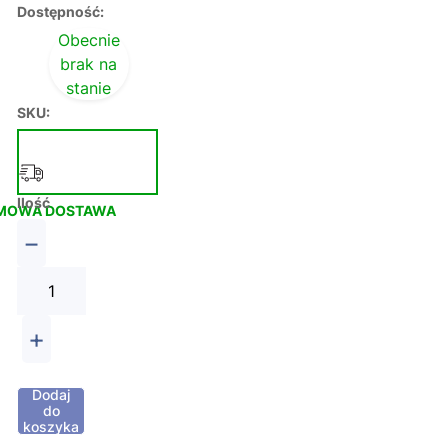
Dostępność:
Obecnie
brak na
stanie
SKU:
Ilość
MOWA DOSTAWA
−
+
Dodaj
do
koszyka