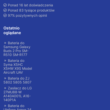
Ponad 16 lat doświadczenia
Ponad 83 tysiące produktów
97% pozytywnych opinii
Ostatnio
oglądane
Bateria do
Samsung Galaxy
Buds 2 Pro SM-
R510 SM-R177
Bateria do
Syma X5HC
X5HW X9S Model
Aircraft UAV
Bateria do ZJ
5802 5805 5807
Zasilacz do LG
27MU88-W
A140A001L A16-
140P1A
Bateria do
Ulefone Armor 24