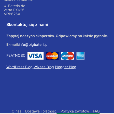
Bateria do
Varta PX625
MRB625A
Skontaktuj się z nami
Zapytaj naszych ekspertów. Odpowiemy na każde pytanie.
E-mail:
info@bigbaterii.pl
PŁATNOŚCI:
WordPress Blog
Wixsite Blog
Blogger Blog
O nas
Dostawa i płatność
Polityka zwrotów
FAQ